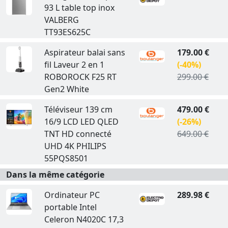
93 L table top inox
VALBERG
TT93ES625C
Aspirateur balai sans
179.00 €
fil Laveur 2 en 1
(-40%)
ROBOROCK F25 RT
299.00 €
Gen2 White
Téléviseur 139 cm
479.00 €
16/9 LCD LED QLED
(-26%)
TNT HD connecté
649.00 €
UHD 4K PHILIPS
55PQS8501
Dans la même catégorie
Ordinateur PC
289.98 €
portable Intel
Celeron N4020C 17,3