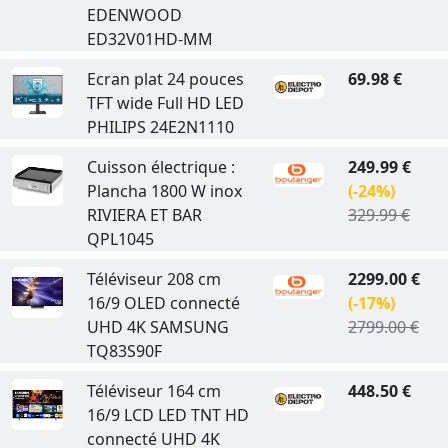
EDENWOOD
ED32V01HD-MM
Ecran plat 24 pouces
69.98 €
TFT wide Full HD LED
PHILIPS 24E2N1110
Cuisson électrique :
249.99 €
Plancha 1800 W inox
(-24%)
RIVIERA ET BAR
329.99 €
QPL1045
Téléviseur 208 cm
2299.00 €
16/9 OLED connecté
(-17%)
UHD 4K SAMSUNG
2799.00 €
TQ83S90F
Téléviseur 164 cm
448.50 €
16/9 LCD LED TNT HD
connecté UHD 4K