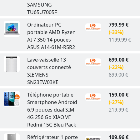
SAMSUNG
TU65U7005F
Ordinateur PC
799.99 €
portable AMD Ryzen
(-33%)
AI 7 350 14 pouces
1199.99 €
ASUS A14-61M-R5R2
Lave-vaisselle 13
699.00 €
couverts connecté
(-22%)
SIEMENS
899.00 €
SN23EW03KE
Téléphone portable
159.00 €
Smartphone Androïd
(-27%)
6.9 pouces dual SIM
219.99 €
4G 256 Go XIAOMI
Redmi 15C Bleu Pack
Réfrigérateur 1 porte
109.96 €