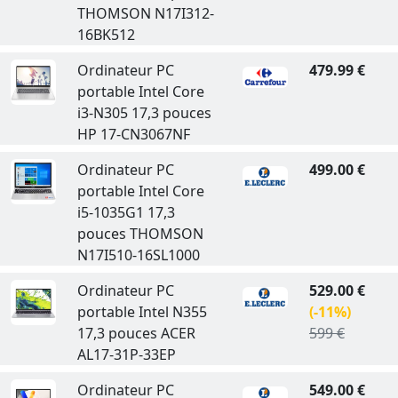
THOMSON N17I312-
16BK512
Ordinateur PC
479.99 €
portable Intel Core
i3-N305 17,3 pouces
HP 17-CN3067NF
Ordinateur PC
499.00 €
portable Intel Core
i5-1035G1 17,3
pouces THOMSON
N17I510-16SL1000
Ordinateur PC
529.00 €
portable Intel N355
(-11%)
17,3 pouces ACER
599 €
AL17-31P-33EP
Ordinateur PC
549.00 €