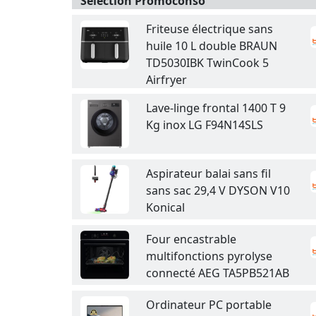
Sélection Promoconso
Friteuse électrique sans
huile 10 L double BRAUN
TD5030IBK TwinCook 5
Airfryer
Lave-linge frontal 1400 T 9
Kg inox LG F94N14SLS
Aspirateur balai sans fil
sans sac 29,4 V DYSON V10
Konical
Four encastrable
multifonctions pyrolyse
connecté AEG TA5PB521AB
Ordinateur PC portable