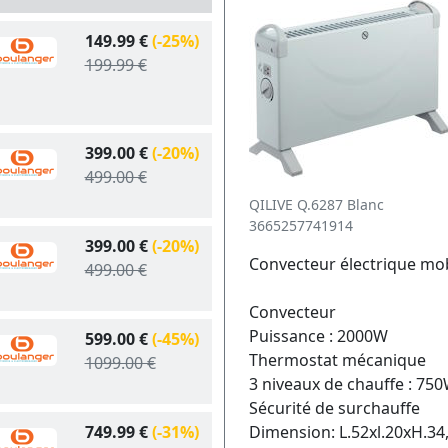
149.99 €
(-25%)
199.99 €
399.00 €
(-20%)
499.00 €
QILIVE Q.6287 Blanc
3665257741914
399.00 €
(-20%)
Convecteur électrique mob
499.00 €
Convecteur
Puissance : 2000W
599.00 €
(-45%)
Thermostat mécanique
1099.00 €
3 niveaux de chauffe : 7
Sécurité de surchauffe
749.99 €
(-31%)
Dimension: L.52xl.20xH.3