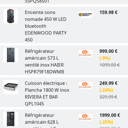
55PQS8501
Enceinte sono
159.98 €
nomade 450 W LED
bluetooth
EDENWOOD PARTY
450
Réfrigérateur
999.00 €
américain 573 L
(-9%)
ventilé inox HAIER
1099.00 €
HSPR79F18DWMB
Cuisson électrique :
249.99 €
Plancha 1800 W inox
(-24%)
RIVIERA ET BAR
329.99 €
QPL1045
Réfrigérateur
1999.00 €
américain 628 L
(-25%)