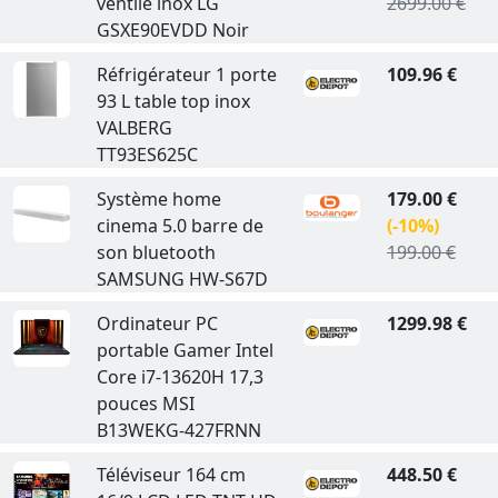
ventilé inox LG
2699.00 €
GSXE90EVDD Noir
Réfrigérateur 1 porte
109.96 €
93 L table top inox
VALBERG
TT93ES625C
Système home
179.00 €
cinema 5.0 barre de
(-10%)
son bluetooth
199.00 €
SAMSUNG HW-S67D
Ordinateur PC
1299.98 €
portable Gamer Intel
Core i7-13620H 17,3
pouces MSI
B13WEKG-427FRNN
Téléviseur 164 cm
448.50 €