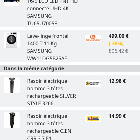
16/9 LCD LED TNT HD
connecté UHD 4K
SAMSUNG
TU65U7005F
Lave-linge frontal
499.00 €
1400 T 11 Kg
(-38%)
SAMSUNG
806.42 €
WW11DG5B25AE
Dans la même catégorie
Rasoir électrique
12.98 €
homme 3 têtes
rechargeable SILVER
STYLE 3266
Rasoir électrique
14.99 €
homme 3 têtes
rechargeable CIEN
CRR 3.7 E1