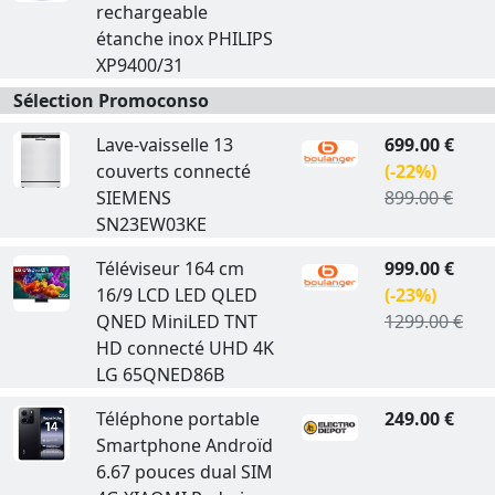
rechargeable
étanche inox PHILIPS
XP9400/31
Sélection Promoconso
Lave-vaisselle 13
699.00 €
couverts connecté
(-22%)
SIEMENS
899.00 €
SN23EW03KE
Téléviseur 164 cm
999.00 €
16/9 LCD LED QLED
(-23%)
QNED MiniLED TNT
1299.00 €
HD connecté UHD 4K
LG 65QNED86B
Téléphone portable
249.00 €
Smartphone Androïd
6.67 pouces dual SIM