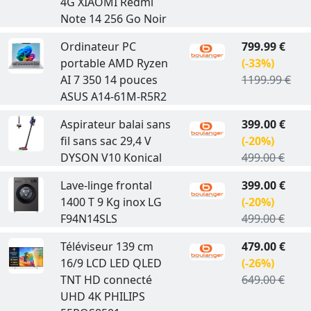
4G XIAOMI Redmi
Note 14 256 Go Noir
Ordinateur PC
799.99 €
portable AMD Ryzen
(-33%)
AI 7 350 14 pouces
1199.99 €
ASUS A14-61M-R5R2
Aspirateur balai sans
399.00 €
fil sans sac 29,4 V
(-20%)
DYSON V10 Konical
499.00 €
Lave-linge frontal
399.00 €
1400 T 9 Kg inox LG
(-20%)
F94N14SLS
499.00 €
Téléviseur 139 cm
479.00 €
16/9 LCD LED QLED
(-26%)
TNT HD connecté
649.00 €
UHD 4K PHILIPS