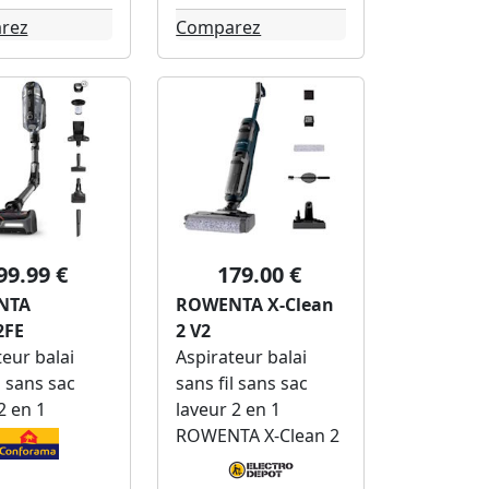
rez
Comparez
99.99 €
179.00 €
NTA
ROWENTA X-Clean
2FE
2 V2
eur balai
Aspirateur balai
l sans sac
sans fil sans sac
2 en 1
laveur 2 en 1
ROWENTA X-Clean 2