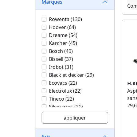
Marques
Bricorama (1)
Com
Rowenta (130)
Hoover (64)
Dreame (54)
Karcher (45)
Bosch (40)
Bissell (37)
Irobot (31)
Black et decker (29)
Ecovacs (22)
H.K
Electrolux (22)
Aspi
sans
Tineco (22)
29,6
Silvercrest (21)
Dyson (21)
appliquer
Roborock (21)
Valberg (19)
Prix