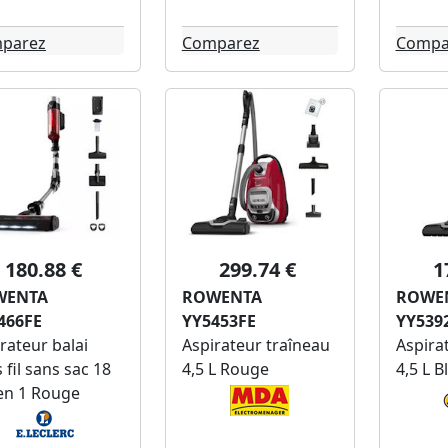
parez
Comparez
Compa
180.88 €
299.74 €
1
WENTA
ROWENTA
ROWE
466FE
YY5453FE
YY539
rateur balai
Aspirateur traîneau
Aspira
 fil sans sac 18
4,5 L Rouge
4,5 L B
en 1 Rouge