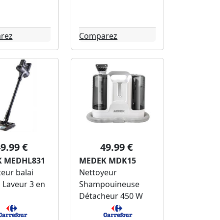
rez
Comparez
9.99 €
49.99 €
 MEDHL831
MEDEK MDK15
eur balai
Nettoyeur
l Laveur 3 en
Shampouineuse
Détacheur 450 W