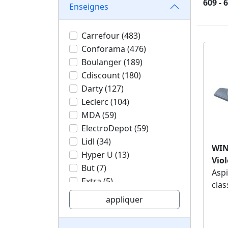
609 - 
Enseignes
Carrefour (483)
Conforama (476)
Boulanger (189)
Cdiscount (180)
Darty (127)
Leclerc (104)
MDA (59)
ElectroDepot (59)
Lidl (34)
WIN
Hyper U (13)
Viol
But (7)
Aspi
Extra (5)
clas
Carrefour Market (4)
appliquer
Monoprix (2)
BricoDepot (1)