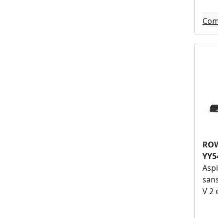
Taurus (1)
Oceanic (1)
Com
Ryobi (1)
Bricorama (1)
Metabo (1)
Feider (1)
Vortex (1)
Radiola (1)
Venteo (1)
Narval (1)
Narwal (1)
RO
YY5
Aspi
sans
V 2 