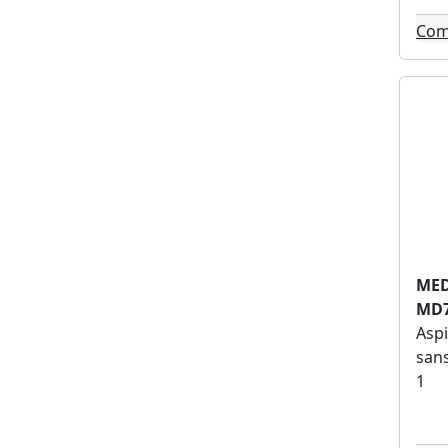
Livoo (4)
Com
Far (4)
Carrefour home (4)
Tristar (4)
High one (3)
Saba (3)
Thomson (3)
Foxter (3)
Best of tv (3)
Hisense (3)
Lg (3)
ME
MD
Ezviz (3)
Aspi
Lavor (3)
sans
Candy (3)
1
Vileda (3)
Winkel (2)
Simpl (2)