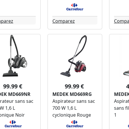
parez
Comparez
Compa
99.99 €
99.99 €
4
EK MD669NR
MEDEK MD669RG
MEDEK
rateur sans sac
Aspirateur sans sac
Aspirat
W 1,6 L
700 W 1,6 L
sans fi
onique Noir
cyclonique Rouge
1