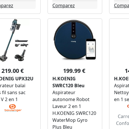
parez
Comparez
Compa
219.00 €
199.99 €
1
OENIG UPX32U
H.KOENIG
H.KOE
rateur balai
SWRC120 Bleu
Aspirat
 fil sans sac
Aspirateur
Nettoy
 V 2 en 1
autonome Robot
en 1 s
Laveur 2 en 1
H.KOENIG SWRC120
Carre
WaterMop Gyro
Confo
Plus Bleu