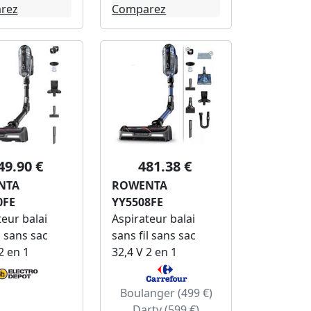
rez
Comparez
49.90 €
481.38 €
NTA
ROWENTA
0FE
YY5508FE
eur balai
Aspirateur balai
l sans sac
sans fil sans sac
2 en 1
32,4 V 2 en 1
Boulanger (499 €)
Darty (599 €)