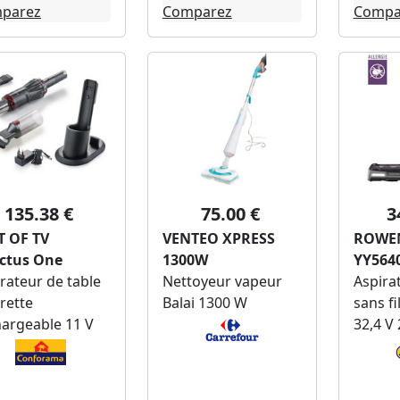
parez
Comparez
Compa
135.38 €
75.00 €
3
T OF TV
VENTEO XPRESS
ROWE
ictus One
1300W
YY564
rateur de table
Nettoyeur vapeur
Aspirat
rette
Balai 1300 W
sans fi
hargeable 11 V
32,4 V 