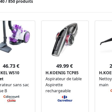
640 / 850 produits
46.73 €
49.99 €
2
KEL WS10
H.KOENIG TCP85
H.KOE
et
Aspirateur de table
Nettoy
rateur sans sac
Aspirette
main
se B
rechargeable