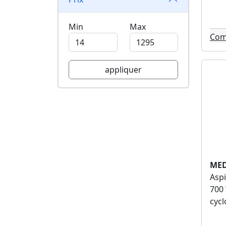
Severin (17)
Samsung (17)
Min
Max
Polti (17)
Com
Philips (17)
Shark (13)
Medek (12)
appliquer
Essentiel b (12)
Miele (11)
Eziclean (9)
H.koenig (9)
Domoclip (8)
Parkside (8)
Scheppach (7)
MED
Bosch professional (7)
Aspi
Fagor (6)
700 
Nilfisk (6)
cycl
Elsay (5)
Beko (5)