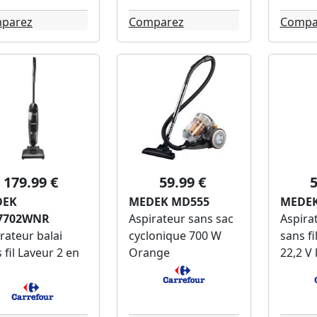
parez
Comparez
Compa
179.99 €
59.99 €
5
DEK
MEDEK MD555
MEDE
7702WNR
Aspirateur sans sac
Aspirat
rateur balai
cyclonique 700 W
sans fi
 fil Laveur 2 en
Orange
22,2 V 