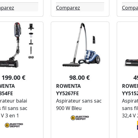
parez
Comparez
Compa
199.00 €
98.00 €
4
WENTA
ROWENTA
ROWE
354FE
YY5267FE
YY515
rateur balai
Aspirateur sans sac
Aspirat
 fil sans sac
900 W Bleu
sans fi
 V 3 en 1
32,4 V 