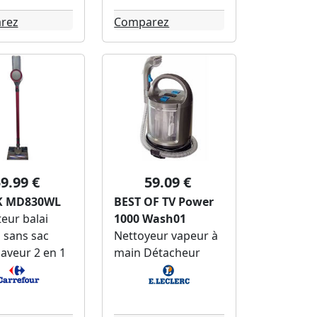
rez
Comparez
9.99 €
59.09 €
K MD830WL
BEST OF TV Power
eur balai
1000 Wash01
l sans sac
Nettoyeur vapeur à
laveur 2 en 1
main Détacheur