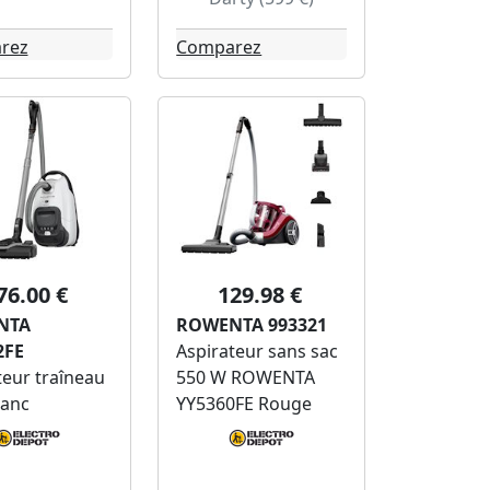
rez
Comparez
76.00 €
129.98 €
NTA
ROWENTA 993321
2FE
Aspirateur sans sac
teur traîneau
550 W ROWENTA
lanc
YY5360FE Rouge