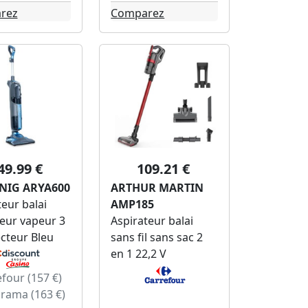
rez
Comparez
49.99 €
109.21 €
NIG ARYA600
ARTHUR MARTIN
eur balai
AMP185
eur vapeur 3
Aspirateur balai
ecteur Bleu
sans fil sans sac 2
en 1 22,2 V
four (157 €)
rama (163 €)