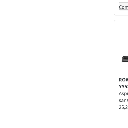
Com
RO
YY5
Aspi
sans
25,2