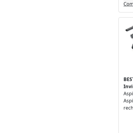
Com
Arthur martin (2)
Thomas (2)
Schneider (2)
Fartools (2)
Einhell (2)
Beldray (1)
Mova (1)
Domo (1)
Adler (1)
Denver (1)
BES
Eco+ (1)
Inv
Dewalt (1)
Aspi
Laurastar (1)
Aspi
Techwood (1)
rec
Senya (1)
Marantz (1)
Little balance (1)