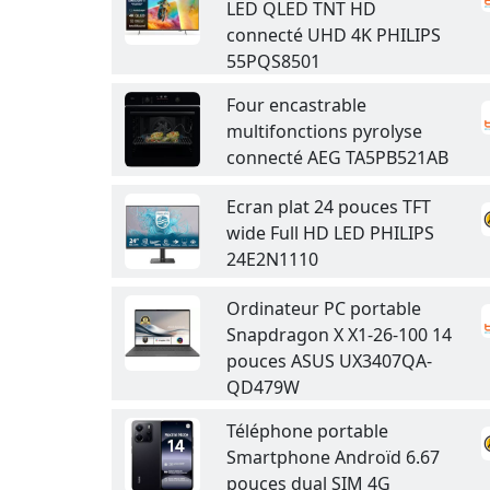
LED QLED TNT HD
connecté UHD 4K PHILIPS
55PQS8501
Four encastrable
multifonctions pyrolyse
connecté AEG TA5PB521AB
Ecran plat 24 pouces TFT
wide Full HD LED PHILIPS
24E2N1110
Ordinateur PC portable
Snapdragon X X1-26-100 14
pouces ASUS UX3407QA-
QD479W
Téléphone portable
Smartphone Androïd 6.67
pouces dual SIM 4G