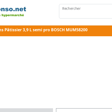
Rechercher
ns Pâtissier 3,9 L semi pro BOSCH MUM58200