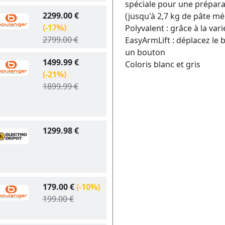
spéciale pour une prépara
2299.00 €
(jusqu'à 2,7 kg de pâte mé
(-17%)
Polyvalent : grâce à la var
2799.00 €
EasyArmLift : déplacez le
un bouton
1499.99 €
Coloris blanc et gris
(-21%)
1899.99 €
1299.98 €
179.00 €
(-10%)
199.00 €