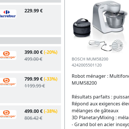
229.99 €
399.00 €
(-20%)
499.00 €
BOSCH MUM58200
4242005501120
Robot ménager : Multifonc
799.99 €
(-33%)
MUM58200
1199.99 €
Résultats parfaits : puis
Répond aux exigences élev
mélanges de gâteaux
499.00 €
(-38%)
3D PlanetaryMixing : mélan
806.42 €
- Grand bol en acier inoxyd