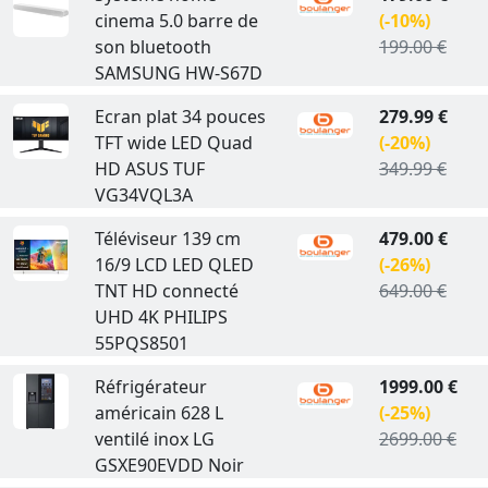
cinema 5.0 barre de
(-10%)
son bluetooth
199.00 €
SAMSUNG HW-S67D
Ecran plat 34 pouces
279.99 €
TFT wide LED Quad
(-20%)
HD ASUS TUF
349.99 €
VG34VQL3A
Téléviseur 139 cm
479.00 €
16/9 LCD LED QLED
(-26%)
TNT HD connecté
649.00 €
UHD 4K PHILIPS
55PQS8501
Réfrigérateur
1999.00 €
américain 628 L
(-25%)
ventilé inox LG
2699.00 €
GSXE90EVDD Noir