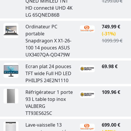
QNED MiniLED TNT
1299.00 €
HD connecté UHD 4K
LG 65QNED86B
Ordinateur PC
749.99 €
portable
(-31%)
Snapdragon X X1-26-
1099.99 €
100 14 pouces ASUS
UX3407QA-QD479W
Ecran plat 24 pouces
69.98 €
TFT wide Full HD LED
PHILIPS 24E2N1110
Réfrigérateur 1 porte
109.96 €
93 L table top inox
VALBERG
TT93ES625C
Lave-vaisselle 13
699.00 €