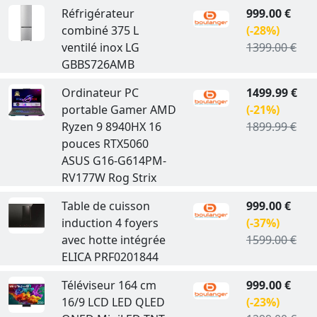
Réfrigérateur
999.00 €
combiné 375 L
(-28%)
ventilé inox LG
1399.00 €
GBBS726AMB
Ordinateur PC
1499.99 €
portable Gamer AMD
(-21%)
Ryzen 9 8940HX 16
1899.99 €
pouces RTX5060
ASUS G16-G614PM-
RV177W Rog Strix
Table de cuisson
999.00 €
induction 4 foyers
(-37%)
avec hotte intégrée
1599.00 €
ELICA PRF0201844
Téléviseur 164 cm
999.00 €
16/9 LCD LED QLED
(-23%)