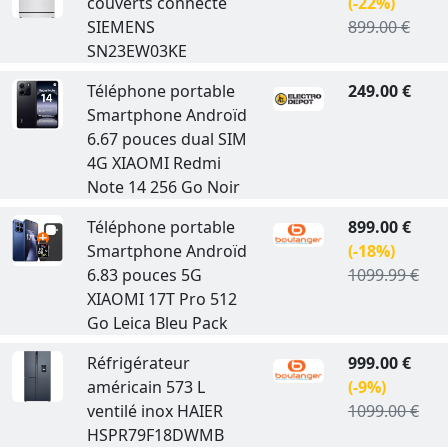
couverts connecté
(-22%)
SIEMENS
899.00 €
SN23EW03KE
Téléphone portable
249.00 €
Smartphone Androïd
6.67 pouces dual SIM
4G XIAOMI Redmi
Note 14 256 Go Noir
Téléphone portable
899.00 €
Smartphone Androïd
(-18%)
6.83 pouces 5G
1099.99 €
XIAOMI 17T Pro 512
Go Leica Bleu Pack
Réfrigérateur
999.00 €
américain 573 L
(-9%)
ventilé inox HAIER
1099.00 €
HSPR79F18DWMB