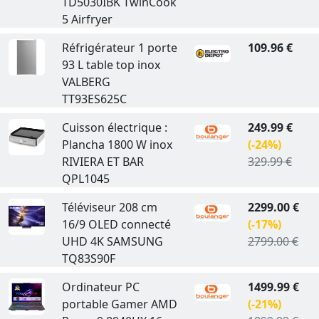
TD5030IBK TwinCook
5 Airfryer
Réfrigérateur 1 porte
109.96 €
93 L table top inox
VALBERG
TT93ES625C
Cuisson électrique :
249.99 €
Plancha 1800 W inox
(-24%)
RIVIERA ET BAR
329.99 €
QPL1045
Téléviseur 208 cm
2299.00 €
16/9 OLED connecté
(-17%)
UHD 4K SAMSUNG
2799.00 €
TQ83S90F
Ordinateur PC
1499.99 €
portable Gamer AMD
(-21%)