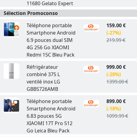
11680 Gelato Expert
Sélection Promoconso
Téléphone portable
159.00 €
Smartphone Androïd
(-27%)
6.9 pouces dual SIM
219.99 €
4G 256 Go XIAOMI
Redmi 15C Bleu Pack
Réfrigérateur
999.00 €
combiné 375 L
(-28%)
ventilé inox LG
1399.00 €
GBBS726AMB
Téléphone portable
899.00 €
Smartphone Androïd
(-18%)
6.83 pouces 5G
1099.99 €
XIAOMI 17T Pro 512
Go Leica Bleu Pack