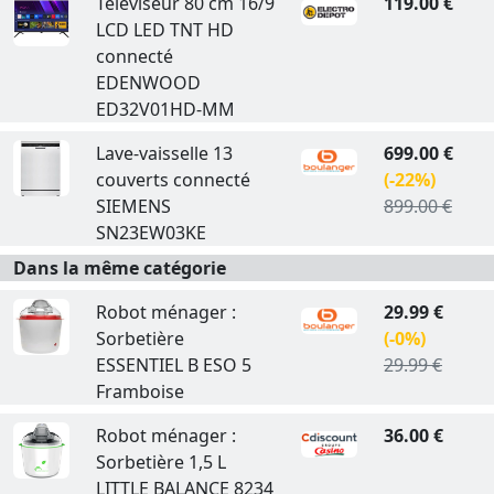
Téléviseur 80 cm 16/9
119.00 €
LCD LED TNT HD
connecté
EDENWOOD
ED32V01HD-MM
Lave-vaisselle 13
699.00 €
couverts connecté
(-22%)
SIEMENS
899.00 €
SN23EW03KE
Dans la même catégorie
Robot ménager :
29.99 €
Sorbetière
(-0%)
ESSENTIEL B ESO 5
29.99 €
Framboise
Robot ménager :
36.00 €
Sorbetière 1,5 L
LITTLE BALANCE 8234