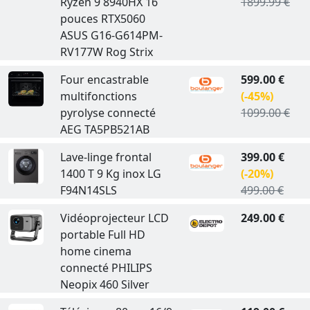
Ryzen 9 8940HX 16
1899.99 €
pouces RTX5060
ASUS G16-G614PM-
RV177W Rog Strix
Four encastrable
599.00 €
multifonctions
(-45%)
pyrolyse connecté
1099.00 €
AEG TA5PB521AB
Lave-linge frontal
399.00 €
1400 T 9 Kg inox LG
(-20%)
F94N14SLS
499.00 €
Vidéoprojecteur LCD
249.00 €
portable Full HD
home cinema
connecté PHILIPS
Neopix 460 Silver