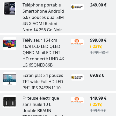
Téléphone portable
249.00 €
Smartphone Androïd
6.67 pouces dual SIM
4G XIAOMI Redmi
Note 14 256 Go Noir
Téléviseur 164 cm
999.00 €
16/9 LCD LED QLED
(-23%)
QNED MiniLED TNT
1299.00 €
HD connecté UHD 4K
LG 65QNED86B
Ecran plat 24 pouces
69.98 €
TFT wide Full HD LED
PHILIPS 24E2N1110
Friteuse électrique
149.99 €
sans huile 10 L
(-25%)
double BRAUN
199.99 €