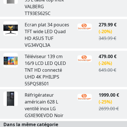
VALBERG
TT93ES625C
Ecran plat 34 pouces
279.99 €
TFT wide LED Quad
(-20%)
HD ASUS TUF
349.99 €
VG34VQL3A
Téléviseur 139 cm
479.00 €
16/9 LCD LED QLED
(-26%)
TNT HD connecté
649.00 €
UHD 4K PHILIPS
55PQS8501
Réfrigérateur
1999.00 €
américain 628 L
(-25%)
ventilé inox LG
2699.00 €
GSXE90EVDD Noir
Dans la même catégorie