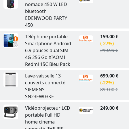
nomade 450 W LED
bluetooth
EDENWOOD PARTY
450
Téléphone portable
159.00 €
Smartphone Androïd
(-27%)
6.9 pouces dual SIM
219.99 €
4G 256 Go XIAOMI
Redmi 15C Bleu Pack
Lave-vaisselle 13
699.00 €
couverts connecté
(-22%)
SIEMENS
899.00 €
SN23EW03KE
Vidéoprojecteur LCD
249.00 €
portable Full HD
home cinema
connecté PHILIPS