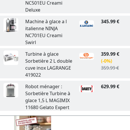
NC501EU Creami
Deluxe
Machine à glace a l
345.99 €
italienne NINJA
NC701EU Creami
Swirl
Turbine à glace
359.99 €
Sorbetière 2 L double
(-0%)
cuve inox LAGRANGE
359.99 €
419022
Robot ménager :
629.99 €
Sorbetière Turbine à
glace 1,5 L MAGIMIX
11680 Gelato Expert