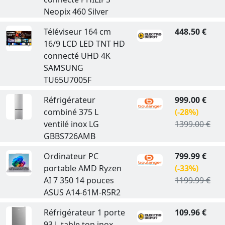
Neopix 460 Silver
Téléviseur 164 cm
448.50 €
16/9 LCD LED TNT HD
connecté UHD 4K
SAMSUNG
TU65U7005F
Réfrigérateur
999.00 €
combiné 375 L
(-28%)
ventilé inox LG
1399.00 €
GBBS726AMB
Ordinateur PC
799.99 €
portable AMD Ryzen
(-33%)
AI 7 350 14 pouces
1199.99 €
ASUS A14-61M-R5R2
Réfrigérateur 1 porte
109.96 €
93 L table top inox