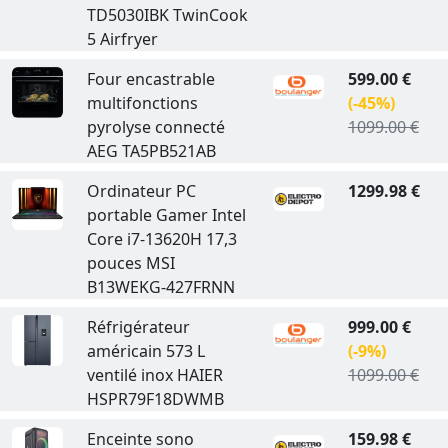
TD5030IBK TwinCook
5 Airfryer
Four encastrable
599.00 €
multifonctions
(-45%)
pyrolyse connecté
1099.00 €
AEG TA5PB521AB
Ordinateur PC
1299.98 €
portable Gamer Intel
Core i7-13620H 17,3
pouces MSI
B13WEKG-427FRNN
Réfrigérateur
999.00 €
américain 573 L
(-9%)
ventilé inox HAIER
1099.00 €
HSPR79F18DWMB
Enceinte sono
159.98 €