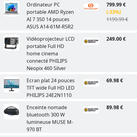
Ordinateur PC
799.99 €
portable AMD Ryzen
(-33%)
AI 7 350 14 pouces
1199.99 €
ASUS A14-61M-R5R2
Vidéoprojecteur LCD
249.00 €
portable Full HD
home cinema
connecté PHILIPS
Neopix 460 Silver
Ecran plat 24 pouces
69.98 €
TFT wide Full HD LED
PHILIPS 24E2N1110
Enceinte nomade
89.98 €
bluetooth 300 W
lumineuse MUSE M-
970 BT