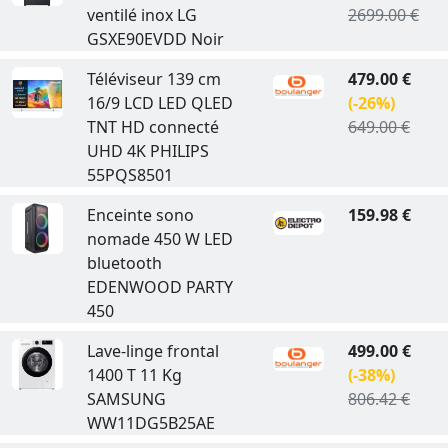
ventilé inox LG
2699.00 €
GSXE90EVDD Noir
Téléviseur 139 cm
479.00 €
16/9 LCD LED QLED
(-26%)
TNT HD connecté
649.00 €
UHD 4K PHILIPS
55PQS8501
Enceinte sono
159.98 €
nomade 450 W LED
bluetooth
EDENWOOD PARTY
450
Lave-linge frontal
499.00 €
1400 T 11 Kg
(-38%)
SAMSUNG
806.42 €
WW11DG5B25AE