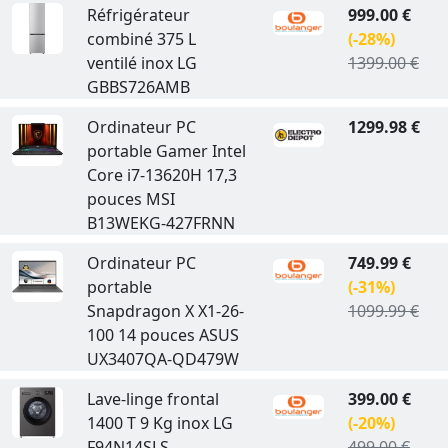
Réfrigérateur
999.00 €
combiné 375 L
(-28%)
ventilé inox LG
1399.00 €
GBBS726AMB
Ordinateur PC
1299.98 €
portable Gamer Intel
Core i7-13620H 17,3
pouces MSI
B13WEKG-427FRNN
Ordinateur PC
749.99 €
portable
(-31%)
Snapdragon X X1-26-
1099.99 €
100 14 pouces ASUS
UX3407QA-QD479W
Lave-linge frontal
399.00 €
1400 T 9 Kg inox LG
(-20%)
F94N14SLS
499.00 €