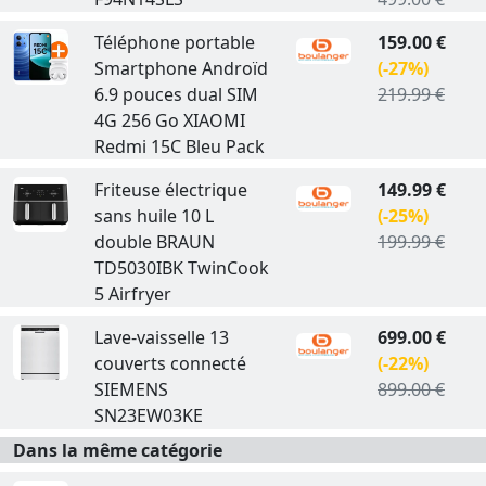
Téléphone portable
159.00 €
Smartphone Androïd
(-27%)
6.9 pouces dual SIM
219.99 €
4G 256 Go XIAOMI
Redmi 15C Bleu Pack
Friteuse électrique
149.99 €
sans huile 10 L
(-25%)
double BRAUN
199.99 €
TD5030IBK TwinCook
5 Airfryer
Lave-vaisselle 13
699.00 €
couverts connecté
(-22%)
SIEMENS
899.00 €
SN23EW03KE
Dans la même catégorie