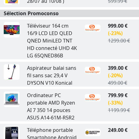
28/07 au 10/08 )
599.99 €
Sélection Promoconso
Téléviseur 164 cm
999.00 €
16/9 LCD LED QLED
(-23%)
QNED MiniLED TNT
1299.00 €
HD connecté UHD 4K
LG 65QNED86B
Aspirateur balai sans
399.00 €
fil sans sac 29,4 V
(-20%)
DYSON V10 Konical
499.00 €
Ordinateur PC
799.99 €
portable AMD Ryzen
(-33%)
AI 7 350 14 pouces
1199.99 €
ASUS A14-61M-R5R2
Téléphone portable
249.00 €
Smartphone Androïd