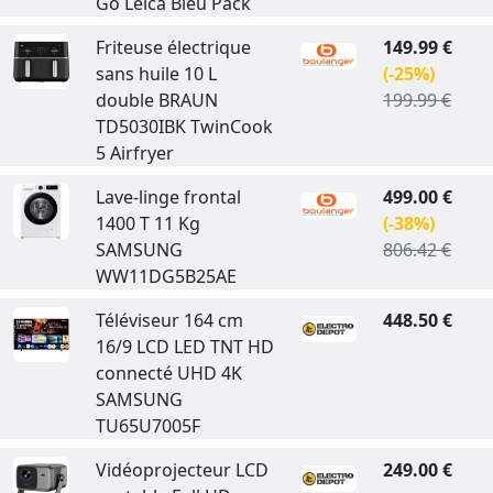
Go Leica Bleu Pack
Friteuse électrique
149.99 €
sans huile 10 L
(-25%)
double BRAUN
199.99 €
TD5030IBK TwinCook
5 Airfryer
Lave-linge frontal
499.00 €
1400 T 11 Kg
(-38%)
SAMSUNG
806.42 €
WW11DG5B25AE
Téléviseur 164 cm
448.50 €
16/9 LCD LED TNT HD
connecté UHD 4K
SAMSUNG
TU65U7005F
Vidéoprojecteur LCD
249.00 €