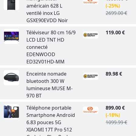
américain 628 L
(-25%)
ventilé inox LG
2699.00 €
GSXE90EVDD Noir
Téléviseur 80 cm 16/9
119.00 €
LCD LED TNT HD
connecté
EDENWOOD
ED32V01HD-MM
Enceinte nomade
89.98 €
bluetooth 300 W
lumineuse MUSE M-
970 BT
Téléphone portable
899.00 €
Smartphone Androïd
(-18%)
6.83 pouces 5G
1099.99 €
XIAOMI 17T Pro 512