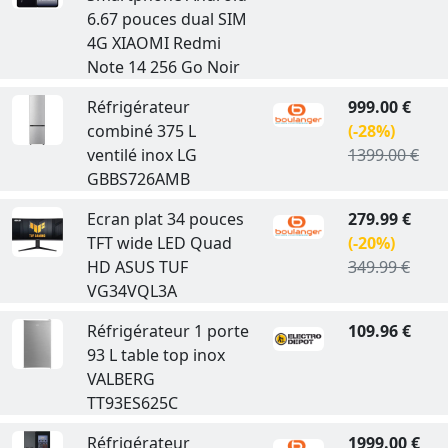
6.67 pouces dual SIM
4G XIAOMI Redmi
Note 14 256 Go Noir
Réfrigérateur
999.00 €
combiné 375 L
(-28%)
ventilé inox LG
1399.00 €
GBBS726AMB
Ecran plat 34 pouces
279.99 €
TFT wide LED Quad
(-20%)
HD ASUS TUF
349.99 €
VG34VQL3A
Réfrigérateur 1 porte
109.96 €
93 L table top inox
VALBERG
TT93ES625C
Réfrigérateur
1999.00 €