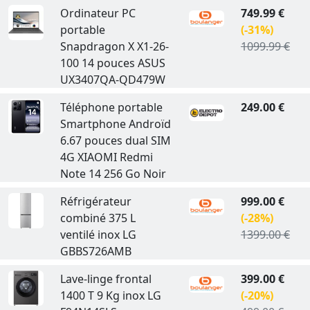
Ordinateur PC
749.99 €
portable
(-31%)
Snapdragon X X1-26-
1099.99 €
100 14 pouces ASUS
UX3407QA-QD479W
Téléphone portable
249.00 €
Smartphone Androïd
6.67 pouces dual SIM
4G XIAOMI Redmi
Note 14 256 Go Noir
Réfrigérateur
999.00 €
combiné 375 L
(-28%)
ventilé inox LG
1399.00 €
GBBS726AMB
Lave-linge frontal
399.00 €
1400 T 9 Kg inox LG
(-20%)