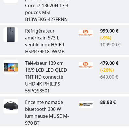
Core i7-13620H 17,3
pouces MSI
B13WEKG-427FRNN
Réfrigérateur
999.00 €
américain 573 L
(-9%)
ventilé inox HAIER
1099.00 €
HSPR79F18DWMB
Téléviseur 139 cm
479.00 €
16/9 LCD LED QLED
(-26%)
TNT HD connecté
649.00 €
UHD 4K PHILIPS
55PQS8501
Enceinte nomade
89.98 €
bluetooth 300 W
lumineuse MUSE M-
970 BT