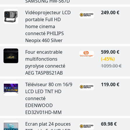
SAMSUNG HW-S67D
Vidéoprojecteur LCD
249.00 €
portable Full HD
home cinema
connecté PHILIPS
Neopix 460 Silver
Four encastrable
599.00 €
multifonctions
(-45%)
pyrolyse connecté
1099.00 €
AEG TA5PB521AB
Téléviseur 80 cm 16/9
119.00 €
LCD LED TNT HD
connecté
EDENWOOD
ED32V01HD-MM
Ecran plat 24 pouces
69.98 €