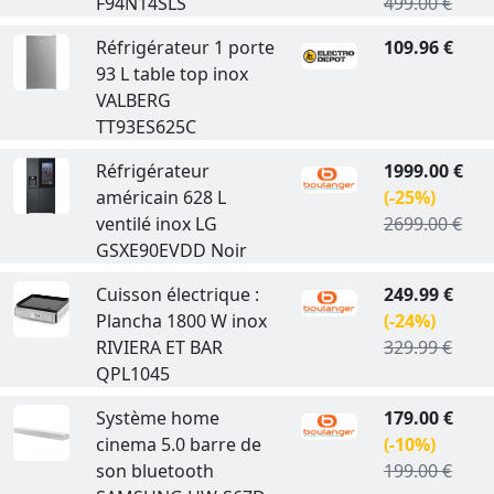
F94N14SLS
499.00 €
Réfrigérateur 1 porte
109.96 €
93 L table top inox
VALBERG
TT93ES625C
Réfrigérateur
1999.00 €
américain 628 L
(-25%)
ventilé inox LG
2699.00 €
GSXE90EVDD Noir
Cuisson électrique :
249.99 €
Plancha 1800 W inox
(-24%)
RIVIERA ET BAR
329.99 €
QPL1045
Système home
179.00 €
cinema 5.0 barre de
(-10%)
son bluetooth
199.00 €