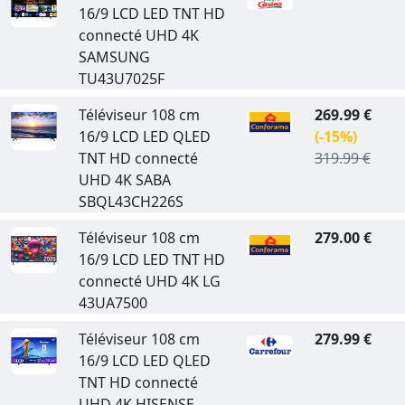
16/9 LCD LED TNT HD
connecté UHD 4K
SAMSUNG
TU43U7025F
Téléviseur 108 cm
269.99 €
16/9 LCD LED QLED
(-15%)
TNT HD connecté
319.99 €
UHD 4K SABA
SBQL43CH226S
Téléviseur 108 cm
279.00 €
16/9 LCD LED TNT HD
connecté UHD 4K LG
43UA7500
Téléviseur 108 cm
279.99 €
16/9 LCD LED QLED
TNT HD connecté
UHD 4K HISENSE