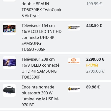
double BRAUN
199.99 €
TD5030IBK TwinCook
5 Airfryer
Téléviseur 164 cm
448.50 €
16/9 LCD LED TNT HD
connecté UHD 4K
SAMSUNG
TU65U7005F
Téléviseur 208 cm
2299.00 €
16/9 OLED connecté
(-17%)
UHD 4K SAMSUNG
2799.00 €
TQ83S90F
Enceinte nomade
89.98 €
bluetooth 300 W
lumineuse MUSE M-
970 BT