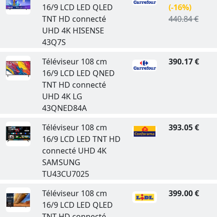
16/9 LCD LED QLED
(-16%)
TNT HD connecté
440.84 €
UHD 4K HISENSE
43Q7S
Téléviseur 108 cm
390.17 €
16/9 LCD LED QNED
TNT HD connecté
UHD 4K LG
43QNED84A
Téléviseur 108 cm
393.05 €
16/9 LCD LED TNT HD
connecté UHD 4K
SAMSUNG
TU43CU7025
Téléviseur 108 cm
399.00 €
16/9 LCD LED QLED
TNT HD connecté