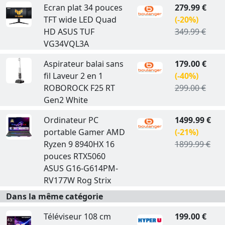
Ecran plat 34 pouces
279.99 €
TFT wide LED Quad
(-20%)
HD ASUS TUF
349.99 €
VG34VQL3A
Aspirateur balai sans
179.00 €
fil Laveur 2 en 1
(-40%)
ROBOROCK F25 RT
299.00 €
Gen2 White
Ordinateur PC
1499.99 €
portable Gamer AMD
(-21%)
Ryzen 9 8940HX 16
1899.99 €
pouces RTX5060
ASUS G16-G614PM-
RV177W Rog Strix
Dans la même catégorie
Téléviseur 108 cm
199.00 €