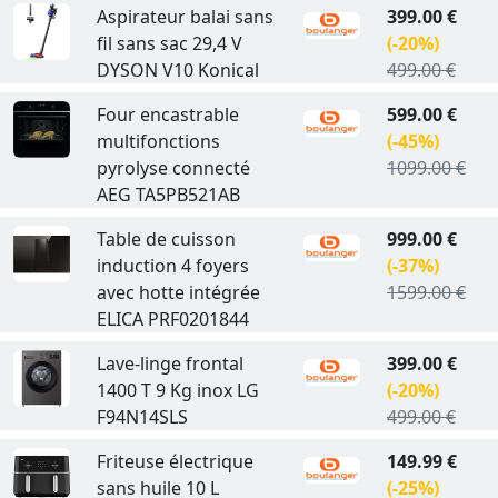
Aspirateur balai sans
399.00 €
fil sans sac 29,4 V
(-20%)
DYSON V10 Konical
499.00 €
Four encastrable
599.00 €
multifonctions
(-45%)
pyrolyse connecté
1099.00 €
AEG TA5PB521AB
Table de cuisson
999.00 €
induction 4 foyers
(-37%)
avec hotte intégrée
1599.00 €
ELICA PRF0201844
Lave-linge frontal
399.00 €
1400 T 9 Kg inox LG
(-20%)
F94N14SLS
499.00 €
Friteuse électrique
149.99 €
sans huile 10 L
(-25%)