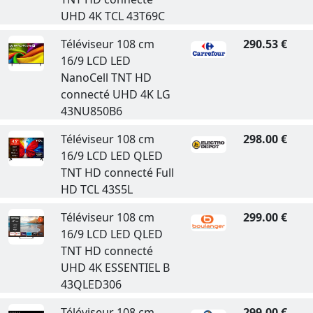
UHD 4K TCL 43T69C
Téléviseur 108 cm
290.53 €
16/9 LCD LED
NanoCell TNT HD
connecté UHD 4K LG
43NU850B6
Téléviseur 108 cm
298.00 €
16/9 LCD LED QLED
TNT HD connecté Full
HD TCL 43S5L
Téléviseur 108 cm
299.00 €
16/9 LCD LED QLED
TNT HD connecté
UHD 4K ESSENTIEL B
43QLED306
Téléviseur 108 cm
299.00 €