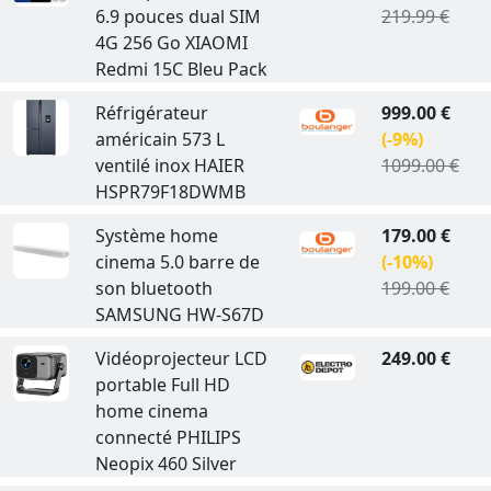
6.9 pouces dual SIM
219.99 €
4G 256 Go XIAOMI
Redmi 15C Bleu Pack
Réfrigérateur
999.00 €
américain 573 L
(-9%)
ventilé inox HAIER
1099.00 €
HSPR79F18DWMB
Système home
179.00 €
cinema 5.0 barre de
(-10%)
son bluetooth
199.00 €
SAMSUNG HW-S67D
Vidéoprojecteur LCD
249.00 €
portable Full HD
home cinema
connecté PHILIPS
Neopix 460 Silver