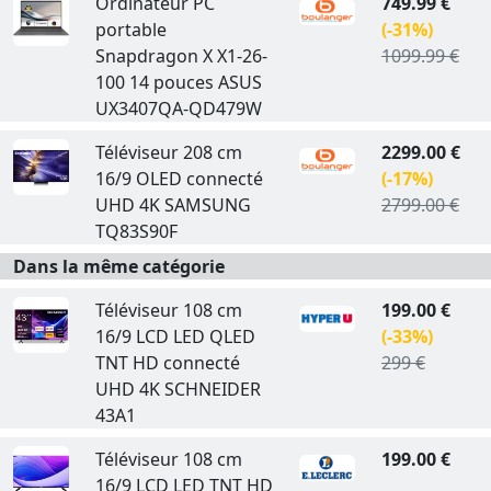
Ordinateur PC
749.99 €
portable
(-31%)
Snapdragon X X1-26-
1099.99 €
100 14 pouces ASUS
UX3407QA-QD479W
Téléviseur 208 cm
2299.00 €
16/9 OLED connecté
(-17%)
UHD 4K SAMSUNG
2799.00 €
TQ83S90F
Dans la même catégorie
Téléviseur 108 cm
199.00 €
16/9 LCD LED QLED
(-33%)
TNT HD connecté
299 €
UHD 4K SCHNEIDER
43A1
Téléviseur 108 cm
199.00 €
16/9 LCD LED TNT HD