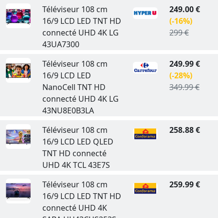
Téléviseur 108 cm
249.00 €
16/9 LCD LED TNT HD
(-16%)
connecté UHD 4K LG
299 €
43UA7300
Téléviseur 108 cm
249.99 €
16/9 LCD LED
(-28%)
NanoCell TNT HD
349.99 €
connecté UHD 4K LG
43NU8E0B3LA
Téléviseur 108 cm
258.88 €
16/9 LCD LED QLED
TNT HD connecté
UHD 4K TCL 43E7S
Téléviseur 108 cm
259.99 €
16/9 LCD LED TNT HD
connecté UHD 4K