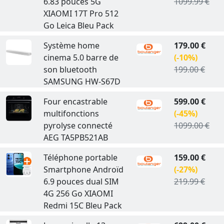
6.83 pouces 5G
1099.99 €
XIAOMI 17T Pro 512
Go Leica Bleu Pack
Système home
179.00 €
cinema 5.0 barre de
(-10%)
son bluetooth
199.00 €
SAMSUNG HW-S67D
Four encastrable
599.00 €
multifonctions
(-45%)
pyrolyse connecté
1099.00 €
AEG TA5PB521AB
Téléphone portable
159.00 €
Smartphone Androïd
(-27%)
6.9 pouces dual SIM
219.99 €
4G 256 Go XIAOMI
Redmi 15C Bleu Pack