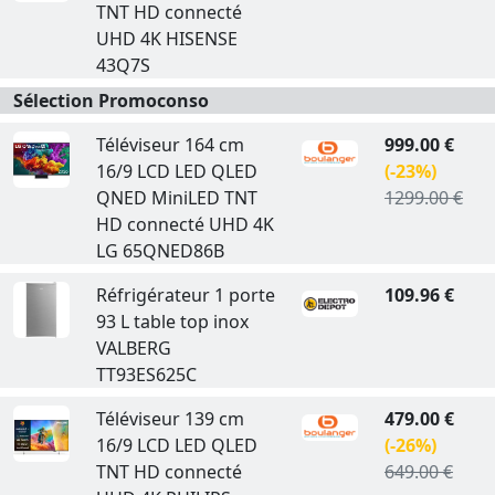
TNT HD connecté
UHD 4K HISENSE
43Q7S
Sélection Promoconso
Téléviseur 164 cm
999.00 €
16/9 LCD LED QLED
(-23%)
QNED MiniLED TNT
1299.00 €
HD connecté UHD 4K
LG 65QNED86B
Réfrigérateur 1 porte
109.96 €
93 L table top inox
VALBERG
TT93ES625C
Téléviseur 139 cm
479.00 €
16/9 LCD LED QLED
(-26%)
TNT HD connecté
649.00 €