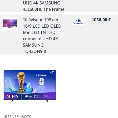
UHD 4K SAMSUNG
43LS03HE The Frame
Téléviseur 108 cm
1036.00 €
16/9 LCD LED QLED
MiniLED TNT HD
connecté UHD 4K
SAMSUNG
TQ43QN90C
HISENSE 43Q7S