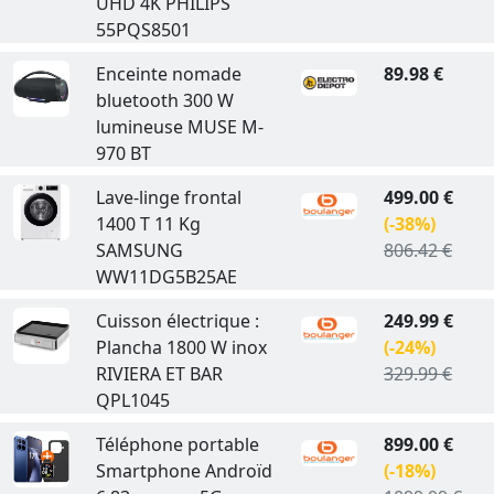
UHD 4K PHILIPS
55PQS8501
Enceinte nomade
89.98 €
bluetooth 300 W
lumineuse MUSE M-
970 BT
Lave-linge frontal
499.00 €
1400 T 11 Kg
(-38%)
SAMSUNG
806.42 €
WW11DG5B25AE
Cuisson électrique :
249.99 €
Plancha 1800 W inox
(-24%)
RIVIERA ET BAR
329.99 €
QPL1045
Téléphone portable
899.00 €
Smartphone Androïd
(-18%)