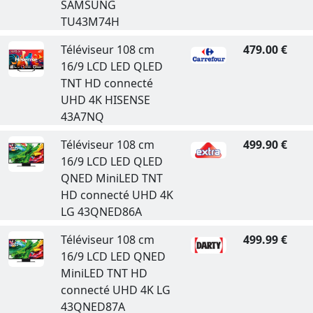
SAMSUNG
TU43M74H
Téléviseur 108 cm
479.00 €
16/9 LCD LED QLED
TNT HD connecté
UHD 4K HISENSE
43A7NQ
Téléviseur 108 cm
499.90 €
16/9 LCD LED QLED
QNED MiniLED TNT
HD connecté UHD 4K
LG 43QNED86A
Téléviseur 108 cm
499.99 €
16/9 LCD LED QNED
MiniLED TNT HD
connecté UHD 4K LG
43QNED87A