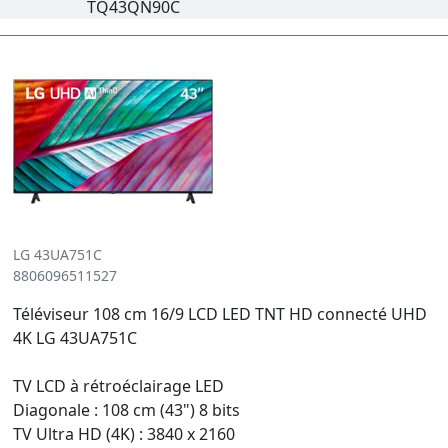
TQ43QN90C
LG 43UA751C
8806096511527
Téléviseur 108 cm 16/9 LCD LED TNT HD connecté UHD
4K LG 43UA751C
TV LCD à rétroéclairage LED
Diagonale : 108 cm (43") 8 bits
TV Ultra HD (4K) : 3840 x 2160