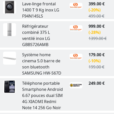
Lave-linge frontal
399.00 €
1400 T 9 Kg inox LG
(-20%)
F94N14SLS
499.00 €
Réfrigérateur
999.00 €
combiné 375 L
(-28%)
ventilé inox LG
1399.00 €
GBBS726AMB
Système home
179.00 €
cinema 5.0 barre de
(-10%)
son bluetooth
199.00 €
SAMSUNG HW-S67D
Téléphone portable
249.00 €
Smartphone Androïd
6.67 pouces dual SIM
4G XIAOMI Redmi
Note 14 256 Go Noir