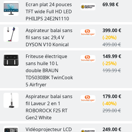
Ecran plat 24 pouces
69.98 €
TFT wide Full HD LED
PHILIPS 24E2N1110
Aspirateur balai sans
399.00 €
fil sans sac 29,4 V
(-20%)
DYSON V10 Konical
499.00 €
Friteuse électrique
149.99 €
sans huile 10 L
(-25%)
double BRAUN
199.99 €
TD5030IBK TwinCook
5 Airfryer
Aspirateur balai sans
179.00 €
fil Laveur 2 en 1
(-40%)
ROBOROCK F25 RT
299.00 €
Gen2 White
Vidéoprojecteur LCD
249.00 €