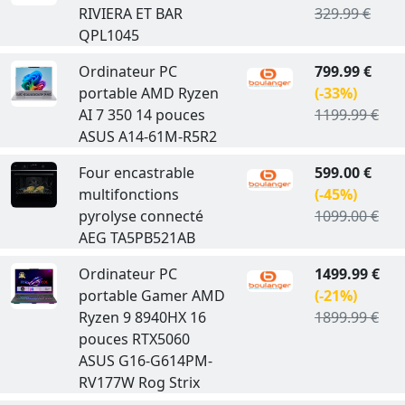
RIVIERA ET BAR
329.99 €
QPL1045
Ordinateur PC
799.99 €
portable AMD Ryzen
(-33%)
AI 7 350 14 pouces
1199.99 €
ASUS A14-61M-R5R2
Four encastrable
599.00 €
multifonctions
(-45%)
pyrolyse connecté
1099.00 €
AEG TA5PB521AB
Ordinateur PC
1499.99 €
portable Gamer AMD
(-21%)
Ryzen 9 8940HX 16
1899.99 €
pouces RTX5060
ASUS G16-G614PM-
RV177W Rog Strix