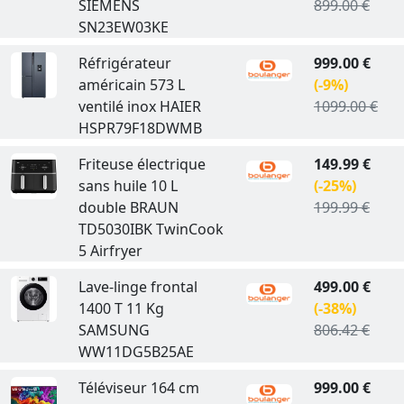
SIEMENS
899.00 €
SN23EW03KE
Réfrigérateur
999.00 €
américain 573 L
(-9%)
ventilé inox HAIER
1099.00 €
HSPR79F18DWMB
Friteuse électrique
149.99 €
sans huile 10 L
(-25%)
double BRAUN
199.99 €
TD5030IBK TwinCook
5 Airfryer
Lave-linge frontal
499.00 €
1400 T 11 Kg
(-38%)
SAMSUNG
806.42 €
WW11DG5B25AE
Téléviseur 164 cm
999.00 €