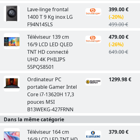
Lave-linge frontal
399.00 €
1400 T 9 Kg inox LG
(-20%)
F94N14SLS
499.00 €
Téléviseur 139 cm
479.00 €
16/9 LCD LED QLED
(-26%)
TNT HD connecté
649.00 €
UHD 4K PHILIPS
55PQS8501
Ordinateur PC
1299.98 €
portable Gamer Intel
Core i7-13620H 17,3
pouces MSI
B13WEKG-427FRNN
Dans la même catégorie
Téléviseur 164 cm
379.00 €
16/9 LCD LED TNT HD