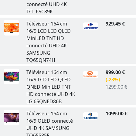
connecté UHD 4K
TCL 65C89K
Téléviseur 164 cm
929.45 €
16/9 LCD LED QLED
MiniLED TNT HD
connecté UHD 4K
SAMSUNG
TQ65QN74H
Téléviseur 164 cm
999.00 €
16/9 LCD LED QLED
(-23%)
QNED MiniLED TNT
1299.00 €
HD connecté UHD 4K
LG 65QNED86B
Téléviseur 164 cm
1099.00 €
16/9 OLED connecté
UHD 4K SAMSUNG
TQ65S85F