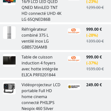
16/9 LCD LED QLED
(-23%)
QNED MiniLED TNT
1299.00 €
HD connecté UHD 4K
LG 65QNED86B
Réfrigérateur
999.00 €
combiné 375 L
(-28%)
ventilé inox LG
1399.00 €
GBBS726AMB
Table de cuisson
999.00 €
induction 4 foyers
(-37%)
avec hotte intégrée
1599.00 €
ELICA PRF0201844
Vidéoprojecteur LCD
249.00 €
portable Full HD
home cinema
connecté PHILIPS
Neopix 460 Silver