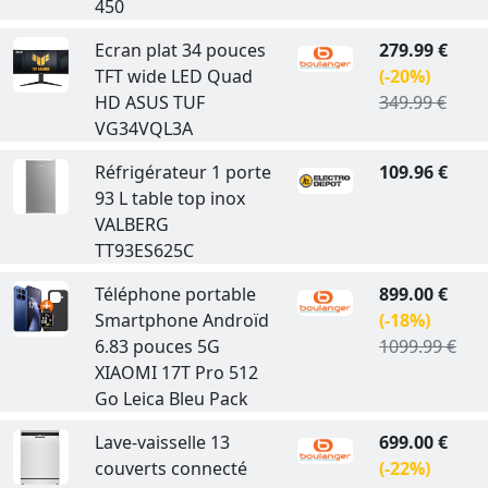
450
Ecran plat 34 pouces
279.99 €
TFT wide LED Quad
(-20%)
HD ASUS TUF
349.99 €
VG34VQL3A
Réfrigérateur 1 porte
109.96 €
93 L table top inox
VALBERG
TT93ES625C
Téléphone portable
899.00 €
Smartphone Androïd
(-18%)
6.83 pouces 5G
1099.99 €
XIAOMI 17T Pro 512
Go Leica Bleu Pack
Lave-vaisselle 13
699.00 €
couverts connecté
(-22%)