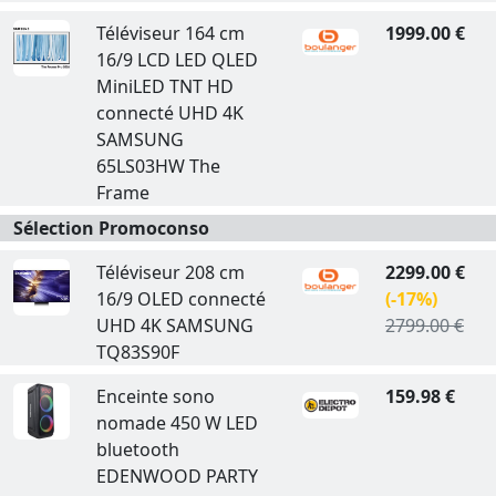
Téléviseur 164 cm
1999.00 €
16/9 LCD LED QLED
MiniLED TNT HD
connecté UHD 4K
SAMSUNG
65LS03HW The
Frame
Sélection Promoconso
Téléviseur 208 cm
2299.00 €
16/9 OLED connecté
(-17%)
UHD 4K SAMSUNG
2799.00 €
TQ83S90F
Enceinte sono
159.98 €
nomade 450 W LED
bluetooth
EDENWOOD PARTY