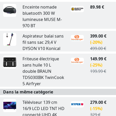
Enceinte nomade
89.98 €
bluetooth 300 W
lumineuse MUSE M-
970 BT
Aspirateur balai sans
399.00 €
fil sans sac 29,4 V
(-20%)
DYSON V10 Konical
499.00 €
Friteuse électrique
149.99 €
sans huile 10 L
(-25%)
double BRAUN
199.99 €
TD5030IBK TwinCook
5 Airfryer
Dans la même catégorie
Téléviseur 139 cm
279.00 €
16/9 LCD LED TNT HD
(-15%)
connecté UHD 4K
329 €