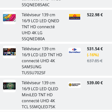
55QNED85A6C
Téléviseur 139 cm
522.98 €
16/9 LCD LED QNED
TNT HD connecté
UHD 4K LG
55QNED80A
Téléviseur 139 cm
531.54 €
16/9 LCD LED TNT HD
(-16%)
connecté UHD 4K
637.85 €
SAMSUNG
TU55U7025F
Téléviseur 139 cm
539.00 €
16/9 LCD LED QLED
MiniLED TNT HD
connecté UHD 4K
TCL 55MQLED75K