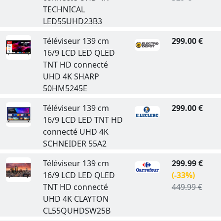
TECHNICAL
LED55UHD23B3
Téléviseur 139 cm
299.00 €
16/9 LCD LED QLED
TNT HD connecté
UHD 4K SHARP
50HM5245E
Téléviseur 139 cm
299.00 €
16/9 LCD LED TNT HD
connecté UHD 4K
SCHNEIDER 55A2
Téléviseur 139 cm
299.99 €
16/9 LCD LED QLED
(-33%)
TNT HD connecté
449.99 €
UHD 4K CLAYTON
CL55QUHDSW25B