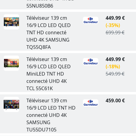
55NU850B6
Téléviseur 139 cm
449.99 €
16/9 LCD LED QLED
(-35%)
TNT HD connecté
699.99 €
UHD 4K SAMSUNG
TQ55Q8FA
Téléviseur 139 cm
449.99 €
16/9 LCD LED QLED
(-18%)
MiniLED TNT HD
549.99 €
connecté UHD 4K
TCL 55C61K
Téléviseur 139 cm
459.00 €
16/9 LCD LED TNT HD
connecté UHD 4K
SAMSUNG
TU55DU7105