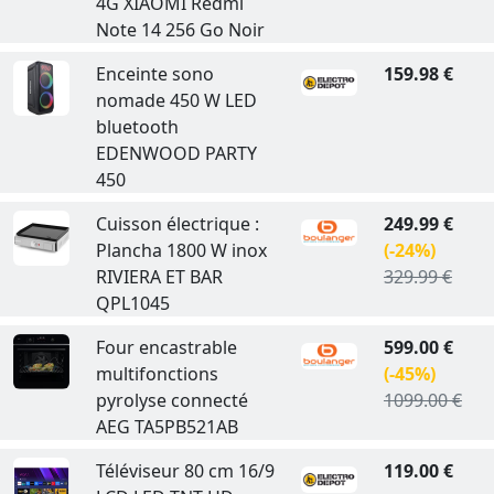
4G XIAOMI Redmi
Note 14 256 Go Noir
Enceinte sono
159.98 €
nomade 450 W LED
bluetooth
EDENWOOD PARTY
450
Cuisson électrique :
249.99 €
Plancha 1800 W inox
(-24%)
RIVIERA ET BAR
329.99 €
QPL1045
Four encastrable
599.00 €
multifonctions
(-45%)
pyrolyse connecté
1099.00 €
AEG TA5PB521AB
Téléviseur 80 cm 16/9
119.00 €