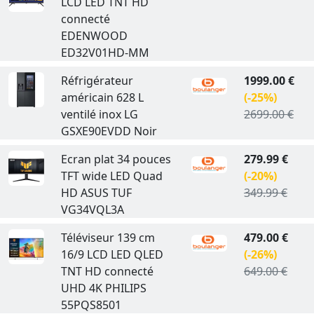
LCD LED TNT HD
connecté
EDENWOOD
ED32V01HD-MM
Réfrigérateur
1999.00 €
américain 628 L
(-25%)
ventilé inox LG
2699.00 €
GSXE90EVDD Noir
Ecran plat 34 pouces
279.99 €
TFT wide LED Quad
(-20%)
HD ASUS TUF
349.99 €
VG34VQL3A
Téléviseur 139 cm
479.00 €
16/9 LCD LED QLED
(-26%)
TNT HD connecté
649.00 €
UHD 4K PHILIPS
55PQS8501