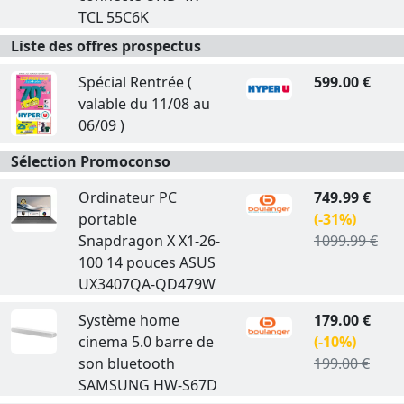
TCL 55C6K
Liste des offres prospectus
Spécial Rentrée (
599.00 €
valable du 11/08 au
06/09 )
Sélection Promoconso
Ordinateur PC
749.99 €
portable
(-31%)
Snapdragon X X1-26-
1099.99 €
100 14 pouces ASUS
UX3407QA-QD479W
Système home
179.00 €
cinema 5.0 barre de
(-10%)
son bluetooth
199.00 €
SAMSUNG HW-S67D