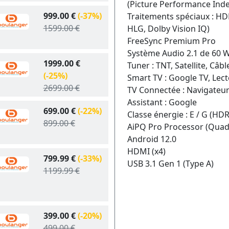
(Picture Performance Inde
999.00 €
(-37%)
Traitements spéciaux : 
1599.00 €
HLG, Dolby Vision IQ)
FreeSync Premium Pro
Système Audio 2.1 de 60 
1999.00 €
Tuner : TNT, Satellite, Câbl
(-25%)
Smart TV : Google TV, Lec
2699.00 €
TV Connectée : Navigateur 
Assistant : Google
699.00 €
(-22%)
Classe énergie : E / G (HDR
899.00 €
AiPQ Pro Processor (Quad
Android 12.0
HDMI (x4)
799.99 €
(-33%)
USB 3.1 Gen 1 (Type A)
1199.99 €
399.00 €
(-20%)
499.00 €