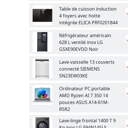
Table de cuisson induction
4 foyers avec hotte
intégrée ELICA PRF0201844
Réfrigérateur américain
628 L ventilé inox LG
GSXE90EVDD Noir
Lave-vaisselle 13 couverts
connecté SIEMENS
SN23EW03KE
Ordinateur PC portable
AMD Ryzen AI 7 350 14
pouces ASUS A14-61M-
R5R2
Lave-linge frontal 1400 T 9
Kg inox LG F94N14SLS