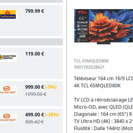
799.99 €
119.00 €
TCL 65MQLED80K
5901292528621
Téléviseur 164 cm 16/9 
4K TCL 65MQLED80K
999.00 €
(-9%)
1099.00 €
TV LCD à rétroéclairage L
Micro-OD, avec QLED (QLE
Diagonale : 164 cm (65") 8 
499.00 €
(-38%)
TV Ultra HD (4K) : 3840 x 
806.42 €
Fluidité : Dalle 144Hz (Mot