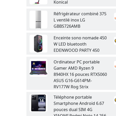
Konical
Réfrigérateur combiné 375
L ventilé inox LG
GBBS726AMB
Enceinte sono nomade 450
W LED bluetooth
EDENWOOD PARTY 450
Ordinateur PC portable
Gamer AMD Ryzen 9
8940HX 16 pouces RTX5060
ASUS G16-G614PM-
RV177W Rog Strix
Téléphone portable
Smartphone Androïd 6.67
pouces dual SIM 4G
XIAOMI Redmi Note 14 256