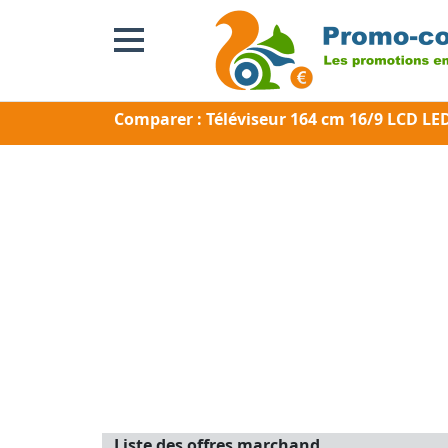
Comparer : Téléviseur 164 cm 16/9 LCD 
Liste des offres marchand