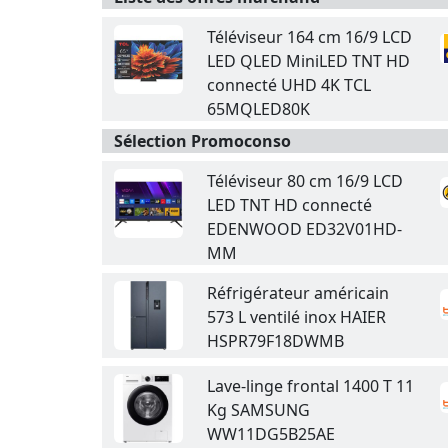
Téléviseur 164 cm 16/9 LCD
LED QLED MiniLED TNT HD
connecté UHD 4K TCL
65MQLED80K
Sélection Promoconso
Téléviseur 80 cm 16/9 LCD
LED TNT HD connecté
EDENWOOD ED32V01HD-
MM
Réfrigérateur américain
573 L ventilé inox HAIER
HSPR79F18DWMB
Lave-linge frontal 1400 T 11
Kg SAMSUNG
WW11DG5B25AE