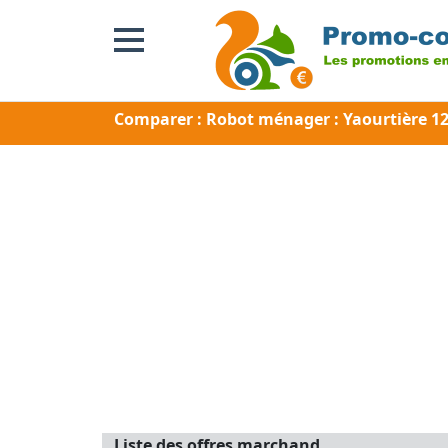
Comparer : Robot ménager : Yaourtière 1
Liste des offres marchand