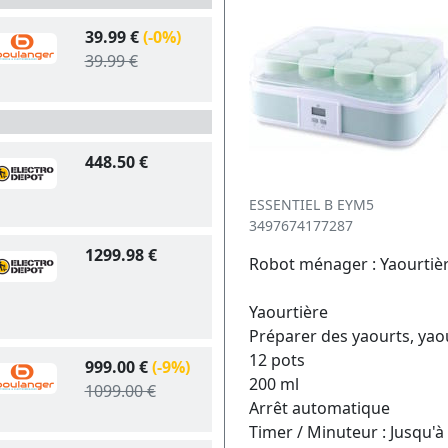
39.99 €
(-0%)
39.99 €
448.50 €
ESSENTIEL B EYM5
3497674177287
1299.98 €
Robot ménager : Yaourtiè
Yaourtière
Préparer des yaourts, yao
12 pots
999.00 €
(-9%)
200 ml
1099.00 €
Arrêt automatique
Timer / Minuteur : Jusqu'à