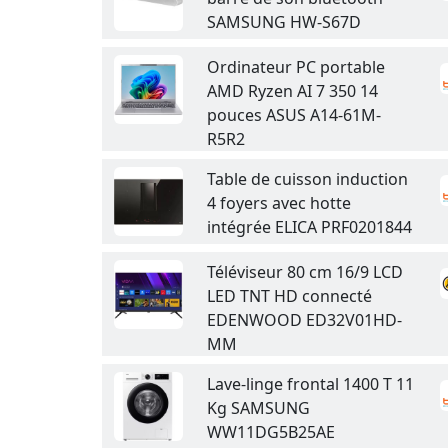
SAMSUNG HW-S67D
Ordinateur PC portable
AMD Ryzen AI 7 350 14
pouces ASUS A14-61M-
R5R2
Table de cuisson induction
4 foyers avec hotte
intégrée ELICA PRF0201844
Téléviseur 80 cm 16/9 LCD
LED TNT HD connecté
EDENWOOD ED32V01HD-
MM
Lave-linge frontal 1400 T 11
Kg SAMSUNG
WW11DG5B25AE