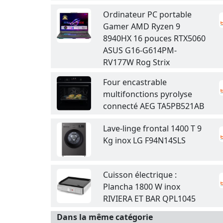
Ordinateur PC portable
Gamer AMD Ryzen 9
8940HX 16 pouces RTX5060
ASUS G16-G614PM-
RV177W Rog Strix
Four encastrable
multifonctions pyrolyse
connecté AEG TA5PB521AB
Lave-linge frontal 1400 T 9
Kg inox LG F94N14SLS
Cuisson électrique :
Plancha 1800 W inox
RIVIERA ET BAR QPL1045
Dans la même catégorie