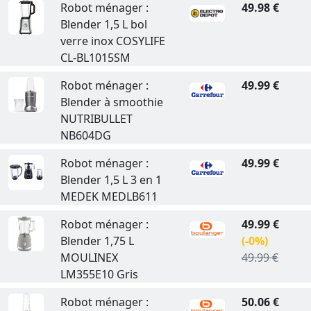
Robot ménager :
49.98 €
Blender 1,5 L bol
verre inox COSYLIFE
CL-BL1015SM
Robot ménager :
49.99 €
Blender à smoothie
NUTRIBULLET
NB604DG
Robot ménager :
49.99 €
Blender 1,5 L 3 en 1
MEDEK MEDLB611
Robot ménager :
49.99 €
Blender 1,75 L
(-0%)
MOULINEX
49.99 €
LM355E10 Gris
Robot ménager :
50.06 €