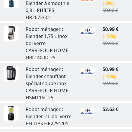
Blender à smoothie
(-0%)
0,8 L PHILIPS
50.06 €
HR2672/02
Robot ménager :
50.99 €
Blender 1,75 L inox
(-15%)
bol verre
59.99 €
CARREFOUR HOME
HBL1400D-25
Robot ménager :
50.99 €
Blender chauffant
(-15%)
spécial soupe inox
59.99 €
CARREFOUR HOME
HSM116L-25
Robot ménager :
52.62 €
Blender 2 L bol verre
PHILIPS HR2291/01