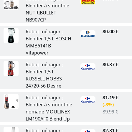
Blender à smoothie
NUTRIBULLET
NB907CP
Robot ménager :
80.00 €
Blender 1,5 L BOSCH
MMB6141B
Vitapower
Robot ménager :
80.37 €
Blender 1,5 L
RUSSELL HOBBS
24720-56 Desire
Robot ménager :
81.19 €
Blender à smooothie
(-8%)
nomade MOULINEX
89.99 €
LM190AF0 Blend Up
Robot ménager :
82.31 €