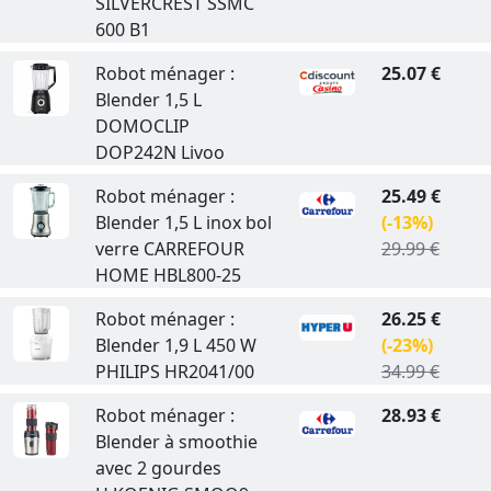
SILVERCREST SSMC
600 B1
Robot ménager :
25.07 €
Blender 1,5 L
DOMOCLIP
DOP242N Livoo
Robot ménager :
25.49 €
Blender 1,5 L inox bol
(-13%)
verre CARREFOUR
29.99 €
HOME HBL800-25
Robot ménager :
26.25 €
Blender 1,9 L 450 W
(-23%)
PHILIPS HR2041/00
34.99 €
Robot ménager :
28.93 €
Blender à smoothie
avec 2 gourdes