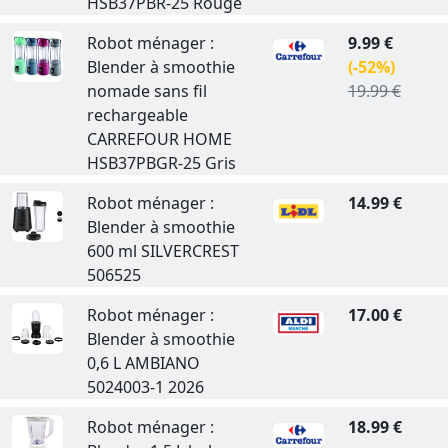
HSB37PBR-25 Rouge
Robot ménager :
9.99 €
Blender à smoothie
(-52%)
nomade sans fil
19.99 €
rechargeable
CARREFOUR HOME
HSB37PBGR-25 Gris
Robot ménager :
14.99 €
Blender à smoothie
600 ml SILVERCREST
506525
Robot ménager :
17.00 €
Blender à smoothie
0,6 L AMBIANO
5024003-1 2026
Robot ménager :
18.99 €