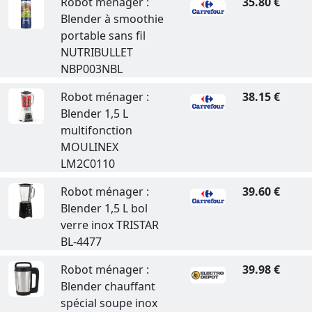
Robot ménager :
35.80 €
Blender à smoothie
portable sans fil
NUTRIBULLET
NBP003NBL
Robot ménager :
38.15 €
Blender 1,5 L
multifonction
MOULINEX
LM2C0110
Robot ménager :
39.60 €
Blender 1,5 L bol
verre inox TRISTAR
BL-4477
Robot ménager :
39.98 €
Blender chauffant
spécial soupe inox