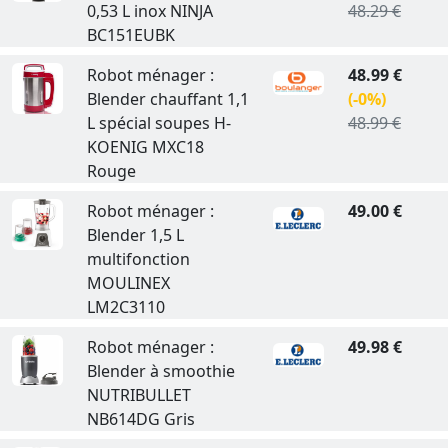
0,53 L inox NINJA
48.29 €
BC151EUBK
Robot ménager :
48.99 €
Blender chauffant 1,1
(-0%)
L spécial soupes H-
48.99 €
KOENIG MXC18
Rouge
Robot ménager :
49.00 €
Blender 1,5 L
multifonction
MOULINEX
LM2C3110
Robot ménager :
49.98 €
Blender à smoothie
NUTRIBULLET
NB614DG Gris