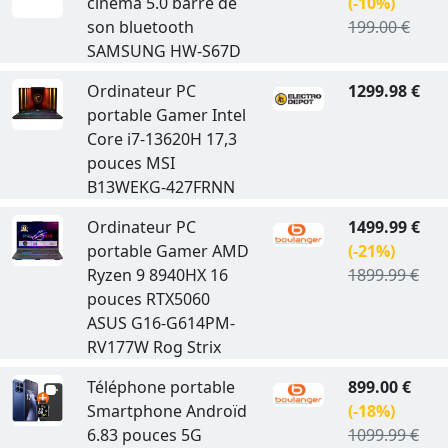
cinema 5.0 barre de
(-10%)
son bluetooth
199.00 €
SAMSUNG HW-S67D
Ordinateur PC
1299.98 €
portable Gamer Intel
Core i7-13620H 17,3
pouces MSI
B13WEKG-427FRNN
Ordinateur PC
1499.99 €
portable Gamer AMD
(-21%)
Ryzen 9 8940HX 16
1899.99 €
pouces RTX5060
ASUS G16-G614PM-
RV177W Rog Strix
Téléphone portable
899.00 €
Smartphone Androïd
(-18%)
6.83 pouces 5G
1099.99 €