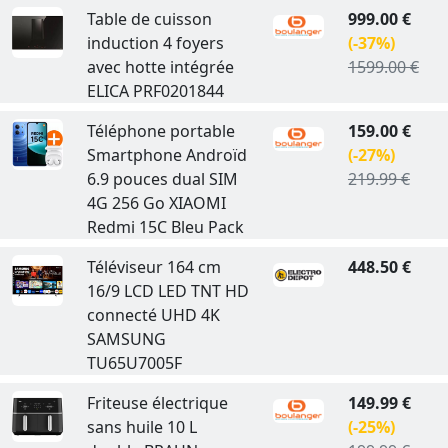
Table de cuisson
999.00 €
induction 4 foyers
(-37%)
avec hotte intégrée
1599.00 €
ELICA PRF0201844
Téléphone portable
159.00 €
Smartphone Androïd
(-27%)
6.9 pouces dual SIM
219.99 €
4G 256 Go XIAOMI
Redmi 15C Bleu Pack
Téléviseur 164 cm
448.50 €
16/9 LCD LED TNT HD
connecté UHD 4K
SAMSUNG
TU65U7005F
Friteuse électrique
149.99 €
sans huile 10 L
(-25%)