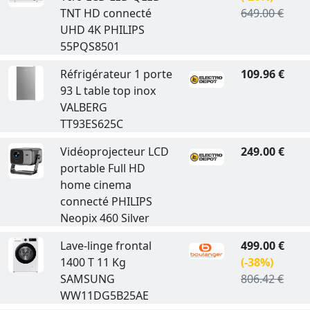
TNT HD connecté
649.00 €
UHD 4K PHILIPS
55PQS8501
Réfrigérateur 1 porte
109.96 €
93 L table top inox
VALBERG
TT93ES625C
Vidéoprojecteur LCD
249.00 €
portable Full HD
home cinema
connecté PHILIPS
Neopix 460 Silver
Lave-linge frontal
499.00 €
1400 T 11 Kg
(-38%)
SAMSUNG
806.42 €
WW11DG5B25AE