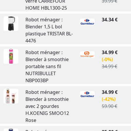
verre CARREFOUR
39.99 €
HOME HBL1300-25
Robot ménager :
34.34 €
Blender 1,5 L bol
plastique TRISTAR BL-
4476
Robot ménager :
34.99 €
Blender à smoothie
(-0%)
portable sans fil
34.99 €
NUTRIBULLET
NBP003BP
Robot ménager :
34.99 €
Blender à smoothie
(-42%)
avec 2 gourdes
59.90 €
H.KOENIG SMOO12
Rose