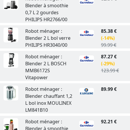
Blender à smoothie
0,7 L 2 gourdes
PHILIPS HR2766/00
Robot ménager :
85.38 €
Blender 2 L bol verre
(-14%)
PHILIPS HR3040/00
99.99 €
Robot ménager :
87.27 €
Blender 2 L BOSCH
(-29%)
MMB6172S
123.99 €
Vitapower
Robot ménager :
89.99 €
Blender chauffant 1,2
L bol inox MOULINEX
LM841B10
Robot ménager :
92.21 €
Blender à smoothie