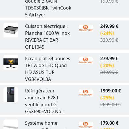
double BRAUN
199.99 €
TD5030IBK TwinCook
5 Airfryer
Cuisson électrique :
249.99 €
Plancha 1800 W inox
(-24%)
RIVIERA ET BAR
329.99 €
QPL1045
Ecran plat 34 pouces
279.99 €
TFT wide LED Quad
(-20%)
HD ASUS TUF
349.99 €
VG34VQL3A
Réfrigérateur
1999.00 €
américain 628 L
(-25%)
ventilé inox LG
2699.00 €
GSXE90EVDD Noir
Système home
179.00 €