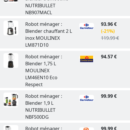
NUTRIBULLET
NB907MACL
Robot ménager :
93.96 €
Blender chauffant 2 L
(-21%)
inox MOULINEX
119.99 €
LM871D10
Robot ménager :
94.57 €
Blender 1,75 L
MOULINEX
LM46EN10 Eco
Respect
Robot ménager :
99.99 €
Blender 1,9 L
NUTRIBULLET
NBF500DG
Robot ménager :
99.99 €