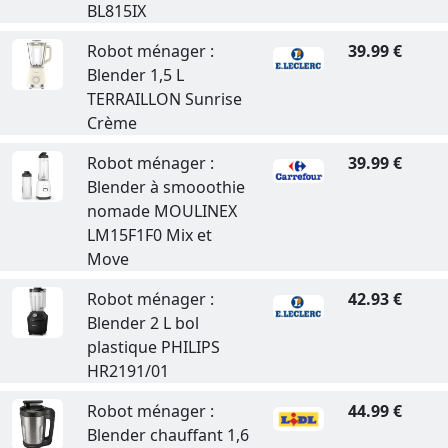
BL815IX
Robot ménager :
39.99 €
Blender 1,5 L
TERRAILLON Sunrise
Crème
Robot ménager :
39.99 €
Blender à smooothie
nomade MOULINEX
LM15F1F0 Mix et
Move
Robot ménager :
42.93 €
Blender 2 L bol
plastique PHILIPS
HR2191/01
Robot ménager :
44.99 €
Blender chauffant 1,6