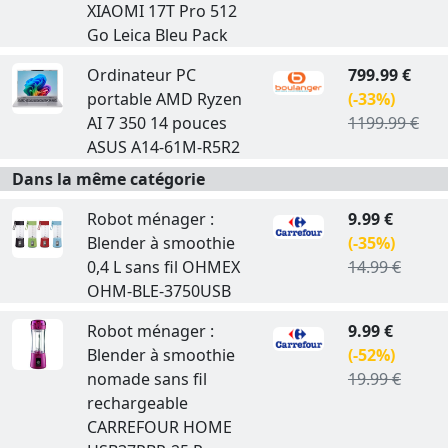
XIAOMI 17T Pro 512
Go Leica Bleu Pack
Ordinateur PC
799.99 €
portable AMD Ryzen
(-33%)
AI 7 350 14 pouces
1199.99 €
ASUS A14-61M-R5R2
Dans la même catégorie
Robot ménager :
9.99 €
Blender à smoothie
(-35%)
0,4 L sans fil OHMEX
14.99 €
OHM-BLE-3750USB
Robot ménager :
9.99 €
Blender à smoothie
(-52%)
nomade sans fil
19.99 €
rechargeable
CARREFOUR HOME