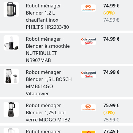
Robot ménager :
74.99 €
Blender 1,2 L
(-0%)
chauffant inox
74.99 €
PHILIPS HR2203/80
Robot ménager :
74.99 €
Blender à smoothie
NUTRIBULLET
NB907MAB
Robot ménager :
74.99 €
Blender 1,5 L BOSCH
MMB614GO
Vitapower
Robot ménager :
75.99 €
Blender 1,75 L bol
(-0%)
verre MIOGO MTB2
75.99 €
Robot ménager :
77.45 €