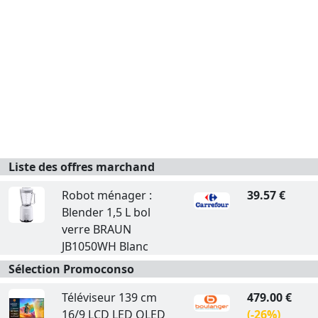
Liste des offres marchand
Robot ménager :
39.57 €
Blender 1,5 L bol
verre BRAUN
JB1050WH Blanc
Sélection Promoconso
Téléviseur 139 cm
479.00 €
16/9 LCD LED QLED
(-26%)