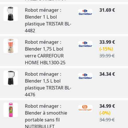
Robot ménager :
31.69 €
Blender 1 L bol
plastique TRISTAR BL-
4482
Robot ménager :
33.99 €
Blender 1,75 L bol
(-15%)
verre CARREFOUR
39.99 €
HOME HBL1300-25
Robot ménager :
34.34 €
Blender 1,5 L bol
plastique TRISTAR BL-
4476
Robot ménager :
34.99 €
Blender à smoothie
(-0%)
portable sans fil
34.99 €
NUTRIBULLET