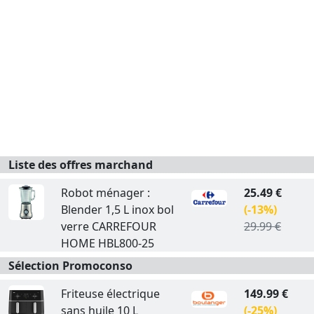
Liste des offres marchand
Robot ménager :
25.49 €
Blender 1,5 L inox bol
(-13%)
verre CARREFOUR
29.99 €
HOME HBL800-25
Sélection Promoconso
Friteuse électrique
149.99 €
sans huile 10 L
(-25%)