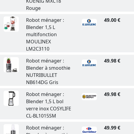
KOENIG MXC18
Rouge
Robot ménager :
49.00 €
Blender 1,5 L
multifonction
MOULINEX
LM2C3110
Robot ménager :
49.98 €
Blender à smoothie
NUTRIBULLET
NB614DG Gris
Robot ménager :
49.98 €
Blender 1,5 L bol
verre inox COSYLIFE
CL-BL1015SM
Robot ménager :
49.99 €