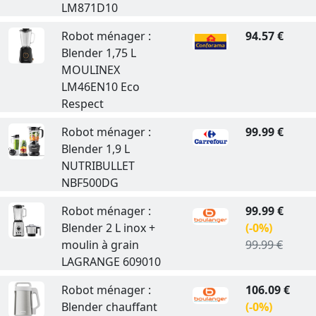
LM871D10
Robot ménager :
94.57 €
Blender 1,75 L
MOULINEX
LM46EN10 Eco
Respect
Robot ménager :
99.99 €
Blender 1,9 L
NUTRIBULLET
NBF500DG
Robot ménager :
99.99 €
Blender 2 L inox +
(-0%)
moulin à grain
99.99 €
LAGRANGE 609010
Robot ménager :
106.09 €
Blender chauffant
(-0%)