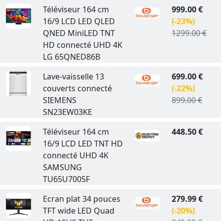
Téléviseur 164 cm
999.00 €
16/9 LCD LED QLED
(-23%)
QNED MiniLED TNT
1299.00 €
HD connecté UHD 4K
LG 65QNED86B
Lave-vaisselle 13
699.00 €
couverts connecté
(-22%)
SIEMENS
899.00 €
SN23EW03KE
Téléviseur 164 cm
448.50 €
16/9 LCD LED TNT HD
connecté UHD 4K
SAMSUNG
TU65U7005F
Ecran plat 34 pouces
279.99 €
TFT wide LED Quad
(-20%)