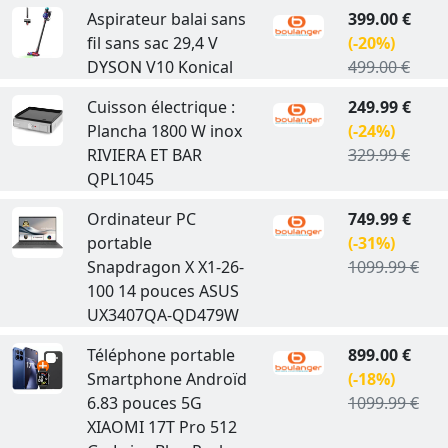
Aspirateur balai sans
399.00 €
fil sans sac 29,4 V
(-20%)
DYSON V10 Konical
499.00 €
Cuisson électrique :
249.99 €
Plancha 1800 W inox
(-24%)
RIVIERA ET BAR
329.99 €
QPL1045
Ordinateur PC
749.99 €
portable
(-31%)
Snapdragon X X1-26-
1099.99 €
100 14 pouces ASUS
UX3407QA-QD479W
Téléphone portable
899.00 €
Smartphone Androïd
(-18%)
6.83 pouces 5G
1099.99 €
XIAOMI 17T Pro 512