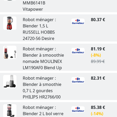
MMB6141B
Vitapower
Robot ménager :
80.37 €
Blender 1,5 L
RUSSELL HOBBS
24720-56 Desire
Robot ménager :
81.19 €
Blender à smooothie
(-8%)
nomade MOULINEX
89.99 €
LM190AF0 Blend Up
Robot ménager :
82.31 €
Blender à smoothie
0,7 L 2 gourdes
PHILIPS HR2766/00
Robot ménager :
85.38 €
Blender 2 L bol verre
(-14%)