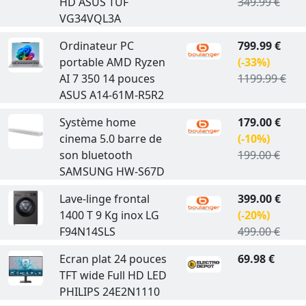
HD ASUS TUF
349.99 €
VG34VQL3A
Ordinateur PC
799.99 €
portable AMD Ryzen
(-33%)
AI 7 350 14 pouces
1199.99 €
ASUS A14-61M-R5R2
Système home
179.00 €
cinema 5.0 barre de
(-10%)
son bluetooth
199.00 €
SAMSUNG HW-S67D
Lave-linge frontal
399.00 €
1400 T 9 Kg inox LG
(-20%)
F94N14SLS
499.00 €
Ecran plat 24 pouces
69.98 €
TFT wide Full HD LED
PHILIPS 24E2N1110