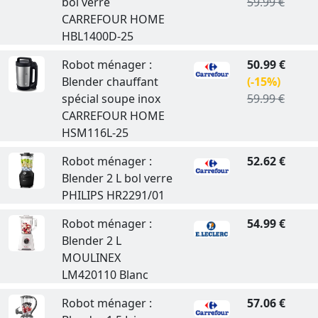
bol verre
59.99 €
CARREFOUR HOME
HBL1400D-25
Robot ménager :
50.99 €
Blender chauffant
(-15%)
spécial soupe inox
59.99 €
CARREFOUR HOME
HSM116L-25
Robot ménager :
52.62 €
Blender 2 L bol verre
PHILIPS HR2291/01
Robot ménager :
54.99 €
Blender 2 L
MOULINEX
LM420110 Blanc
Robot ménager :
57.06 €