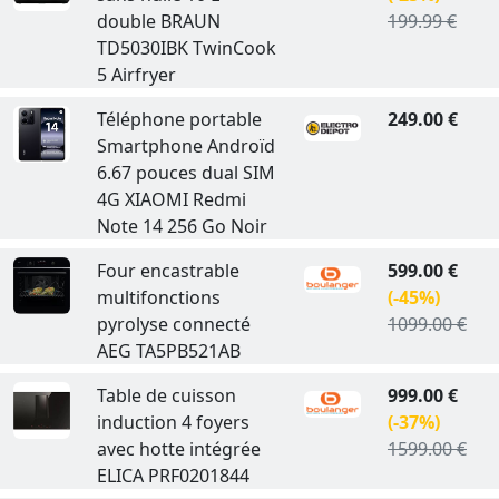
double BRAUN
199.99 €
TD5030IBK TwinCook
5 Airfryer
Téléphone portable
249.00 €
Smartphone Androïd
6.67 pouces dual SIM
4G XIAOMI Redmi
Note 14 256 Go Noir
Four encastrable
599.00 €
multifonctions
(-45%)
pyrolyse connecté
1099.00 €
AEG TA5PB521AB
Table de cuisson
999.00 €
induction 4 foyers
(-37%)
avec hotte intégrée
1599.00 €
ELICA PRF0201844