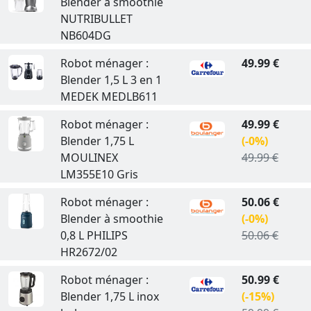
Blender à smoothie
NUTRIBULLET
NB604DG
Robot ménager :
49.99 €
Blender 1,5 L 3 en 1
MEDEK MEDLB611
Robot ménager :
49.99 €
Blender 1,75 L
(-0%)
MOULINEX
49.99 €
LM355E10 Gris
Robot ménager :
50.06 €
Blender à smoothie
(-0%)
0,8 L PHILIPS
50.06 €
HR2672/02
Robot ménager :
50.99 €
Blender 1,75 L inox
(-15%)