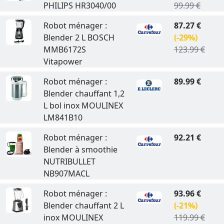
PHILIPS HR3040/00
99.99 €
Robot ménager :
87.27 €
Blender 2 L BOSCH
(-29%)
MMB6172S
123.99 €
Vitapower
Robot ménager :
89.99 €
Blender chauffant 1,2
L bol inox MOULINEX
LM841B10
Robot ménager :
92.21 €
Blender à smoothie
NUTRIBULLET
NB907MACL
Robot ménager :
93.96 €
Blender chauffant 2 L
(-21%)
inox MOULINEX
119.99 €