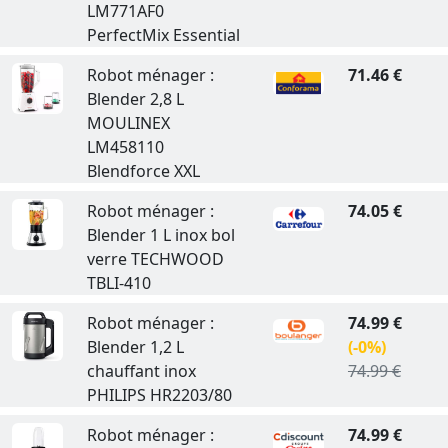
LM771AF0
PerfectMix Essential
Robot ménager :
71.46 €
Blender 2,8 L
MOULINEX
LM458110
Blendforce XXL
Robot ménager :
74.05 €
Blender 1 L inox bol
verre TECHWOOD
TBLI-410
Robot ménager :
74.99 €
Blender 1,2 L
(-0%)
chauffant inox
74.99 €
PHILIPS HR2203/80
Robot ménager :
74.99 €