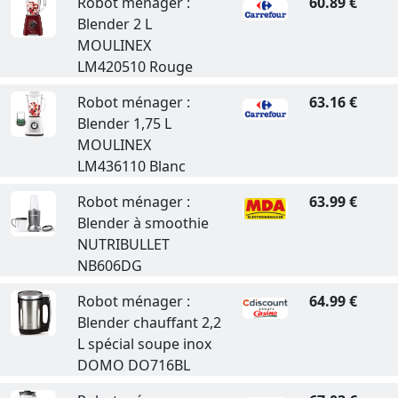
Robot ménager :
60.89 €
Blender 2 L
MOULINEX
LM420510 Rouge
Robot ménager :
63.16 €
Blender 1,75 L
MOULINEX
LM436110 Blanc
Robot ménager :
63.99 €
Blender à smoothie
NUTRIBULLET
NB606DG
Robot ménager :
64.99 €
Blender chauffant 2,2
L spécial soupe inox
DOMO DO716BL