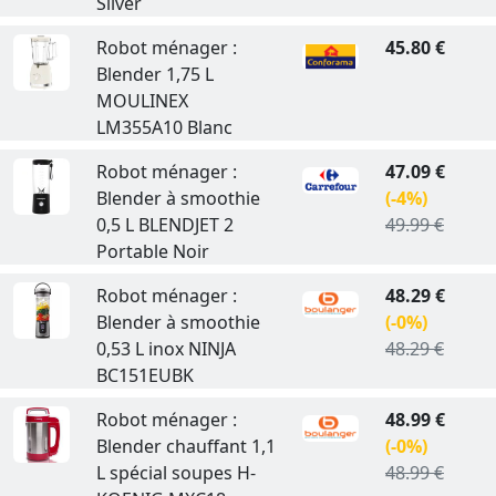
Silver
Robot ménager :
45.80 €
Blender 1,75 L
MOULINEX
LM355A10 Blanc
Robot ménager :
47.09 €
Blender à smoothie
(-4%)
0,5 L BLENDJET 2
49.99 €
Portable Noir
Robot ménager :
48.29 €
Blender à smoothie
(-0%)
0,53 L inox NINJA
48.29 €
BC151EUBK
Robot ménager :
48.99 €
Blender chauffant 1,1
(-0%)
L spécial soupes H-
48.99 €