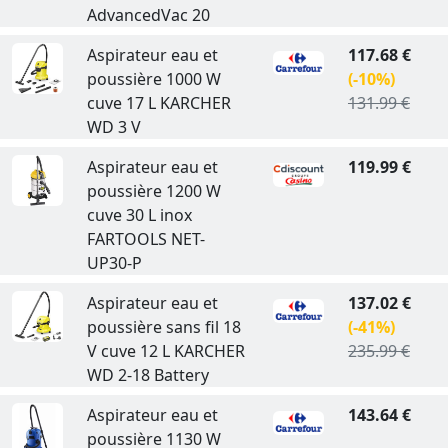
AdvancedVac 20
Aspirateur eau et
117.68 €
poussière 1000 W
(-10%)
cuve 17 L KARCHER
131.99 €
WD 3 V
Aspirateur eau et
119.99 €
poussière 1200 W
cuve 30 L inox
FARTOOLS NET-
UP30-P
Aspirateur eau et
137.02 €
poussière sans fil 18
(-41%)
V cuve 12 L KARCHER
235.99 €
WD 2-18 Battery
Aspirateur eau et
143.64 €
poussière 1130 W