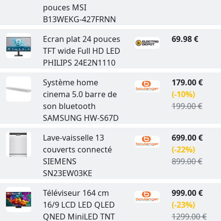
pouces MSI
B13WEKG-427FRNN
Ecran plat 24 pouces
69.98 €
TFT wide Full HD LED
PHILIPS 24E2N1110
Système home
179.00 €
cinema 5.0 barre de
(-10%)
son bluetooth
199.00 €
SAMSUNG HW-S67D
Lave-vaisselle 13
699.00 €
couverts connecté
(-22%)
SIEMENS
899.00 €
SN23EW03KE
Téléviseur 164 cm
999.00 €
16/9 LCD LED QLED
(-23%)
QNED MiniLED TNT
1299.00 €