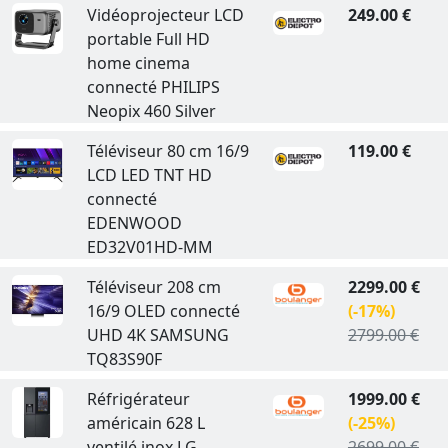
Vidéoprojecteur LCD
249.00 €
portable Full HD
home cinema
connecté PHILIPS
Neopix 460 Silver
Téléviseur 80 cm 16/9
119.00 €
LCD LED TNT HD
connecté
EDENWOOD
ED32V01HD-MM
Téléviseur 208 cm
2299.00 €
16/9 OLED connecté
(-17%)
UHD 4K SAMSUNG
2799.00 €
TQ83S90F
Réfrigérateur
1999.00 €
américain 628 L
(-25%)
ventilé inox LG
2699.00 €