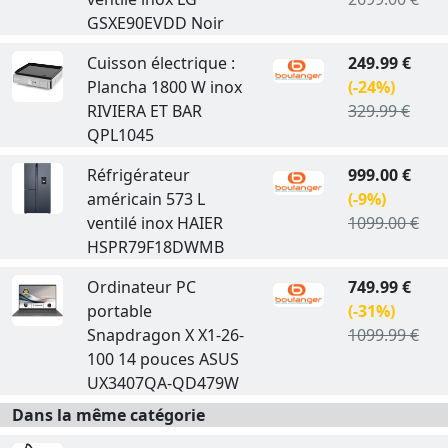
GSXE90EVDD Noir
Cuisson électrique :
249.99 €
Plancha 1800 W inox
(-24%)
RIVIERA ET BAR
329.99 €
QPL1045
Réfrigérateur
999.00 €
américain 573 L
(-9%)
ventilé inox HAIER
1099.00 €
HSPR79F18DWMB
Ordinateur PC
749.99 €
portable
(-31%)
Snapdragon X X1-26-
1099.99 €
100 14 pouces ASUS
UX3407QA-QD479W
Dans la même catégorie