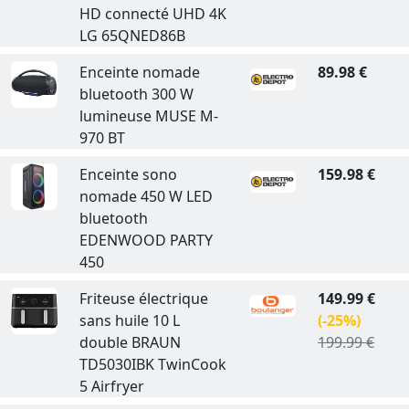
HD connecté UHD 4K
LG 65QNED86B
Enceinte nomade
89.98 €
bluetooth 300 W
lumineuse MUSE M-
970 BT
Enceinte sono
159.98 €
nomade 450 W LED
bluetooth
EDENWOOD PARTY
450
Friteuse électrique
149.99 €
sans huile 10 L
(-25%)
double BRAUN
199.99 €
TD5030IBK TwinCook
5 Airfryer