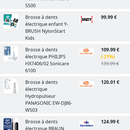
5500
Brosse à dents
99.99 €
électrique enfant Y-
BRUSH NylonStart
Kids
Brosse à dents
109.99 €
électrique PHILIPS
(-21%)
HX7406/02 Sonicare
139.99 €
6100
Brosse à dents
120.01 €
électrique
Hydropulseur
PANASONIC EW-DJ86-
W503
Brosse à dents
124.99 €
électrique BRAUN