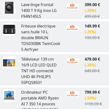
Lave-linge frontal
399.00 €
1400 T 9 Kg inox LG
(-20%)
F94N14SLS
499.00 €
Friteuse électrique
149.99 €
sans huile 10 L
(-25%)
double BRAUN
199.99 €
TD5030IBK TwinCook
5 Airfryer
Téléviseur 139 cm
479.00 €
16/9 LCD LED QLED
(-26%)
TNT HD connecté
649.00 €
UHD 4K PHILIPS
55PQS8501
Ordinateur PC
799.99 €
portable AMD Ryzen
(-33%)
AI 7 350 14 pouces
1199.99 €