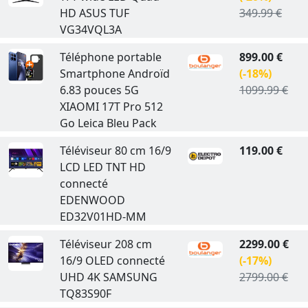
HD ASUS TUF
349.99 €
VG34VQL3A
Téléphone portable
899.00 €
Smartphone Androïd
(-18%)
6.83 pouces 5G
1099.99 €
XIAOMI 17T Pro 512
Go Leica Bleu Pack
Téléviseur 80 cm 16/9
119.00 €
LCD LED TNT HD
connecté
EDENWOOD
ED32V01HD-MM
Téléviseur 208 cm
2299.00 €
16/9 OLED connecté
(-17%)
UHD 4K SAMSUNG
2799.00 €
TQ83S90F