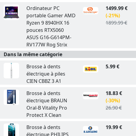
Ordinateur PC
1499.99 €
portable Gamer AMD
(-21%)
Ryzen 9 8940HX 16
1899.99 €
pouces RTX5060
ASUS G16-G614PM-
RV177W Rog Strix
Dans la même catégorie
Brosse à dents
5.99 €
électrique à piles
CIEN CBBZ 3 A1
Brosse à dents
18.83 €
électrique BRAUN
(-30%)
Oral-B Vitality Pro
26.90 €
Protect X Clean
Brosse à dents
19.99 €
électrique PHILIPS