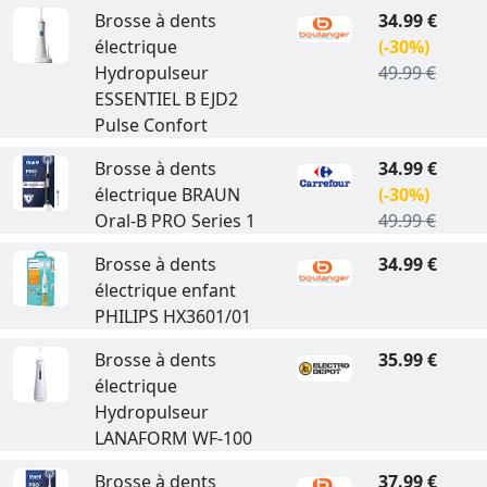
Brosse à dents
34.99 €
électrique
(-30%)
Hydropulseur
49.99 €
ESSENTIEL B EJD2
Pulse Confort
Brosse à dents
34.99 €
électrique BRAUN
(-30%)
Oral-B PRO Series 1
49.99 €
Brosse à dents
34.99 €
électrique enfant
PHILIPS HX3601/01
Brosse à dents
35.99 €
électrique
Hydropulseur
LANAFORM WF-100
Brosse à dents
37.99 €