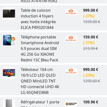
ASUS A14-61M-R5R2
Table de cuisson
999.00 €
induction 4 foyers
(-37%)
avec hotte intégrée
1599.00 €
ELICA PRF0201844
Téléphone portable
159.00 €
Smartphone Androïd
(-27%)
6.9 pouces dual SIM
219.99 €
4G 256 Go XIAOMI
Redmi 15C Bleu Pack
Téléviseur 164 cm
999.00 €
16/9 LCD LED QLED
(-23%)
QNED MiniLED TNT
1299.00 €
HD connecté UHD 4K
LG 65QNED86B
Réfrigérateur 1 porte
109.96 €