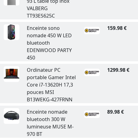
93 L table top inox
VALBERG
TT93ES625C
Enceinte sono
159.98 €
nomade 450 W LED
bluetooth
EDENWOOD PARTY
450
Ordinateur PC
1299.98 €
portable Gamer Intel
Core i7-13620H 17,3
pouces MSI
B13WEKG-427FRNN
Enceinte nomade
89.98 €
bluetooth 300 W
lumineuse MUSE M-
970 BT