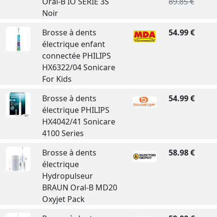
Oral-B IO SERIE 3S
89.85 €
Noir
Brosse à dents
54.99 €
électrique enfant
connectée PHILIPS
HX6322/04 Sonicare
For Kids
Brosse à dents
54.99 €
électrique PHILIPS
HX4042/41 Sonicare
4100 Series
Brosse à dents
58.98 €
électrique
Hydropulseur
BRAUN Oral-B MD20
Oxyjet Pack