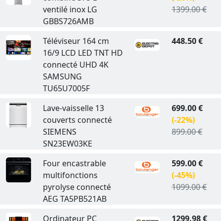
ventilé inox LG
1399.00 €
GBBS726AMB
Téléviseur 164 cm
448.50 €
16/9 LCD LED TNT HD
connecté UHD 4K
SAMSUNG
TU65U7005F
Lave-vaisselle 13
699.00 €
couverts connecté
(-22%)
SIEMENS
899.00 €
SN23EW03KE
Four encastrable
599.00 €
multifonctions
(-45%)
pyrolyse connecté
1099.00 €
AEG TA5PB521AB
Ordinateur PC
1299.98 €