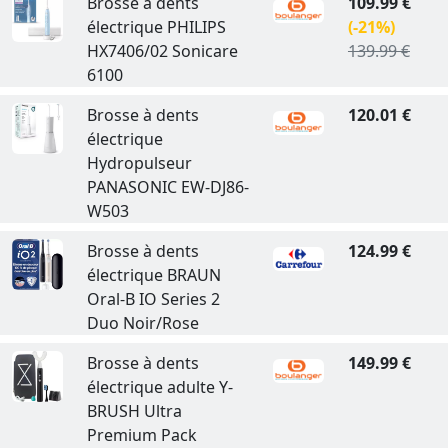
Brosse à dents
109.99 €
électrique PHILIPS
(-21%)
HX7406/02 Sonicare
139.99 €
6100
Brosse à dents
120.01 €
électrique
Hydropulseur
PANASONIC EW-DJ86-
W503
Brosse à dents
124.99 €
électrique BRAUN
Oral-B IO Series 2
Duo Noir/Rose
Brosse à dents
149.99 €
électrique adulte Y-
BRUSH Ultra
Premium Pack