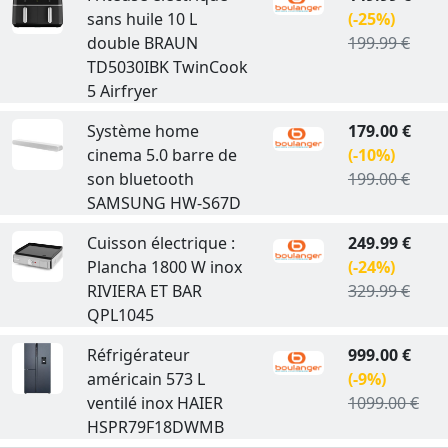
sans huile 10 L
(-25%)
double BRAUN
199.99 €
TD5030IBK TwinCook
5 Airfryer
Système home
179.00 €
cinema 5.0 barre de
(-10%)
son bluetooth
199.00 €
SAMSUNG HW-S67D
Cuisson électrique :
249.99 €
Plancha 1800 W inox
(-24%)
RIVIERA ET BAR
329.99 €
QPL1045
Réfrigérateur
999.00 €
américain 573 L
(-9%)
ventilé inox HAIER
1099.00 €
HSPR79F18DWMB