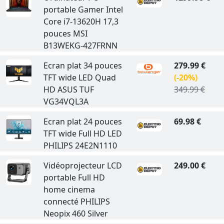
portable Gamer Intel
Core i7-13620H 17,3
pouces MSI
B13WEKG-427FRNN
Ecran plat 34 pouces
279.99 €
TFT wide LED Quad
(-20%)
HD ASUS TUF
349.99 €
VG34VQL3A
Ecran plat 24 pouces
69.98 €
TFT wide Full HD LED
PHILIPS 24E2N1110
Vidéoprojecteur LCD
249.00 €
portable Full HD
home cinema
connecté PHILIPS
Neopix 460 Silver