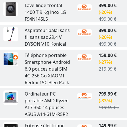
Lave-linge frontal
399.00 €
1400 T 9 Kg inox LG
(-20%)
F94N14SLS
499.00 €
Aspirateur balai sans
399.00 €
fil sans sac 29,4 V
(-20%)
DYSON V10 Konical
499.00 €
Téléphone portable
159.00 €
Smartphone Androïd
(-27%)
6.9 pouces dual SIM
219.99 €
4G 256 Go XIAOMI
Redmi 15C Bleu Pack
Ordinateur PC
799.99 €
portable AMD Ryzen
(-33%)
AI 7 350 14 pouces
1199.99 €
ASUS A14-61M-R5R2
Friteuse électrique
149.99 €