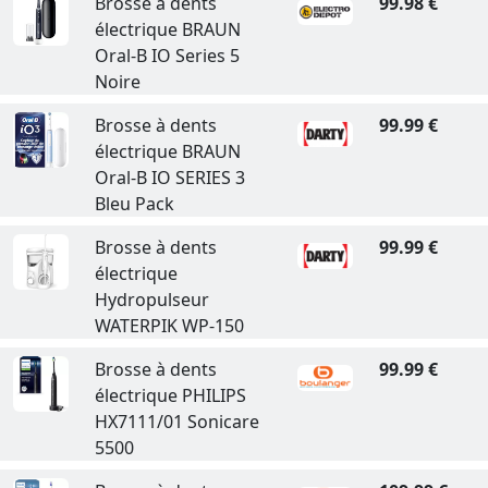
Brosse à dents
99.98 €
électrique BRAUN
Oral-B IO Series 5
Noire
Brosse à dents
99.99 €
électrique BRAUN
Oral-B IO SERIES 3
Bleu Pack
Brosse à dents
99.99 €
électrique
Hydropulseur
WATERPIK WP-150
Brosse à dents
99.99 €
électrique PHILIPS
HX7111/01 Sonicare
5500