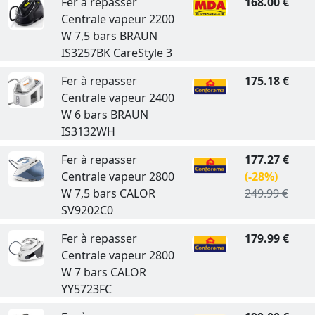
Fer à repasser
168.00 €
Centrale vapeur 2200
W 7,5 bars BRAUN
IS3257BK CareStyle 3
Fer à repasser
175.18 €
Centrale vapeur 2400
W 6 bars BRAUN
IS3132WH
Fer à repasser
177.27 €
Centrale vapeur 2800
(-28%)
W 7,5 bars CALOR
249.99 €
SV9202C0
Fer à repasser
179.99 €
Centrale vapeur 2800
W 7 bars CALOR
YY5723FC