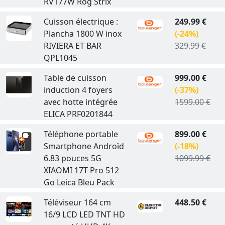
RV177W Rog Strix
Cuisson électrique :
249.99 €
Plancha 1800 W inox
(-24%)
RIVIERA ET BAR
329.99 €
QPL1045
Table de cuisson
999.00 €
induction 4 foyers
(-37%)
avec hotte intégrée
1599.00 €
ELICA PRF0201844
Téléphone portable
899.00 €
Smartphone Androïd
(-18%)
6.83 pouces 5G
1099.99 €
XIAOMI 17T Pro 512
Go Leica Bleu Pack
Téléviseur 164 cm
448.50 €
16/9 LCD LED TNT HD