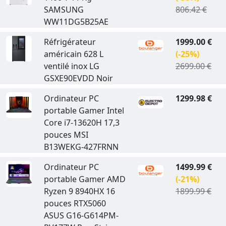
SAMSUNG
806.42 €
WW11DG5B25AE
Réfrigérateur
1999.00 €
américain 628 L
(-25%)
ventilé inox LG
2699.00 €
GSXE90EVDD Noir
Ordinateur PC
1299.98 €
portable Gamer Intel
Core i7-13620H 17,3
pouces MSI
B13WEKG-427FRNN
Ordinateur PC
1499.99 €
portable Gamer AMD
(-21%)
Ryzen 9 8940HX 16
1899.99 €
pouces RTX5060
ASUS G16-G614PM-