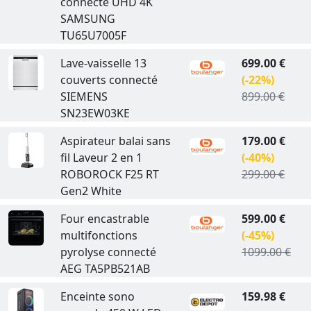
connecté UHD 4K
SAMSUNG
TU65U7005F
Lave-vaisselle 13
699.00 €
couverts connecté
(-22%)
SIEMENS
899.00 €
SN23EW03KE
Aspirateur balai sans
179.00 €
fil Laveur 2 en 1
(-40%)
ROBOROCK F25 RT
299.00 €
Gen2 White
Four encastrable
599.00 €
multifonctions
(-45%)
pyrolyse connecté
1099.00 €
AEG TA5PB521AB
Enceinte sono
159.98 €