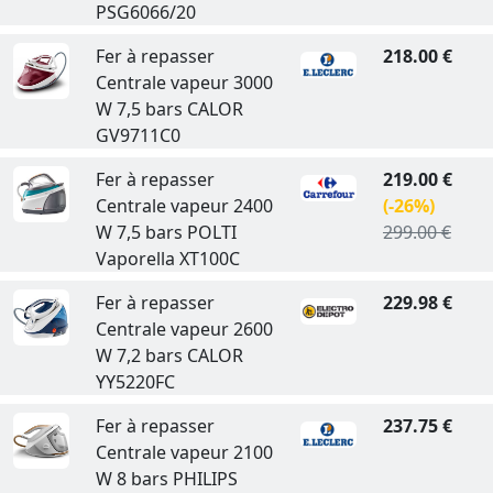
PSG6066/20
Fer à repasser
218.00 €
Centrale vapeur 3000
W 7,5 bars CALOR
GV9711C0
Fer à repasser
219.00 €
Centrale vapeur 2400
(-26%)
W 7,5 bars POLTI
299.00 €
Vaporella XT100C
Fer à repasser
229.98 €
Centrale vapeur 2600
W 7,2 bars CALOR
YY5220FC
Fer à repasser
237.75 €
Centrale vapeur 2100
W 8 bars PHILIPS