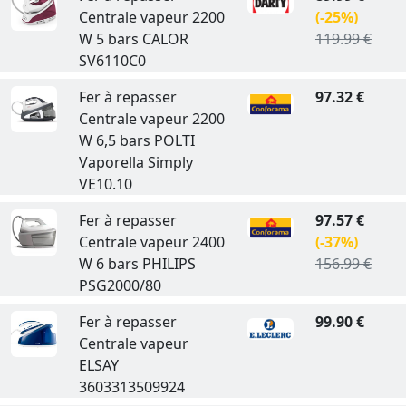
Centrale vapeur 2200
(-25%)
W 5 bars CALOR
119.99 €
SV6110C0
Fer à repasser
97.32 €
Centrale vapeur 2200
W 6,5 bars POLTI
Vaporella Simply
VE10.10
Fer à repasser
97.57 €
Centrale vapeur 2400
(-37%)
W 6 bars PHILIPS
156.99 €
PSG2000/80
Fer à repasser
99.90 €
Centrale vapeur
ELSAY
3603313509924