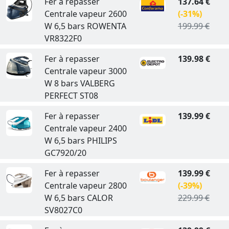
Fer à repasser
137.64 €
Centrale vapeur 2600
(-31%)
W 6,5 bars ROWENTA
199.99 €
VR8322F0
Fer à repasser
139.98 €
Centrale vapeur 3000
W 8 bars VALBERG
PERFECT ST08
Fer à repasser
139.99 €
Centrale vapeur 2400
W 6,5 bars PHILIPS
GC7920/20
Fer à repasser
139.99 €
Centrale vapeur 2800
(-39%)
W 6,5 bars CALOR
229.99 €
SV8027C0