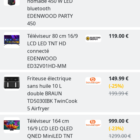
nomade 450 W LED
bluetooth
EDENWOOD PARTY
450
Téléviseur 80 cm 16/9
119.00 €
LCD LED TNT HD
connecté
EDENWOOD
ED32V01HD-MM
Friteuse électrique
149.99 €
sans huile 10 L
(-25%)
double BRAUN
199.99 €
TD5030IBK TwinCook
5 Airfryer
Téléviseur 164 cm
999.00 €
16/9 LCD LED QLED
(-23%)
QNED MiniLED TNT
1299.00 €