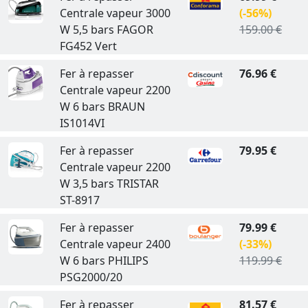
Centrale vapeur 3000
(-56%)
W 5,5 bars FAGOR
159.00 €
FG452 Vert
Fer à repasser
76.96 €
Centrale vapeur 2200
W 6 bars BRAUN
IS1014VI
Fer à repasser
79.95 €
Centrale vapeur 2200
W 3,5 bars TRISTAR
ST-8917
Fer à repasser
79.99 €
Centrale vapeur 2400
(-33%)
W 6 bars PHILIPS
119.99 €
PSG2000/20
Fer à repasser
81.57 €