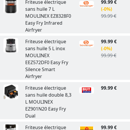
Friteuse électrique
99.99 €
sans huile 7 L
(-0%)
MOULINEX EZ8328F0
99.99 €
Easy Fry Infrared
Airfryer
Friteuse électrique
99.99 €
sans huile 5 L inox
(-0%)
MOULINEX
99.99 €
EEZ572DF0 Easy Fry
Silence Smart
Airfryer
Friteuse électrique
99.99 €
sans huile double 8,3
L MOULINEX
EZ901N20 Easy Fry
Dual
Friteuse électrique
99.99 €