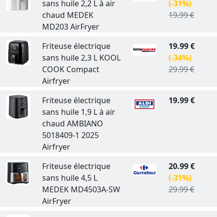
sans huile 2,2 L à air
(-31%)
chaud MEDEK
19.99 €
MD203 AirFryer
Friteuse électrique
19.99 €
sans huile 2,3 L KOOL
(-34%)
COOK Compact
29.99 €
Airfryer
Friteuse électrique
19.99 €
sans huile 1,9 L à air
chaud AMBIANO
5018409-1 2025
Airfryer
Friteuse électrique
20.99 €
sans huile 4,5 L
(-31%)
MEDEK MD4503A-SW
29.99 €
AirFryer