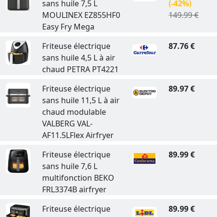
sans huile 7,5 L
(-42%)
MOULINEX EZ855HF0
149.99 €
Easy Fry Mega
Friteuse électrique
87.76 €
sans huile 4,5 L à air
chaud PETRA PT4221
Friteuse électrique
89.97 €
sans huile 11,5 L à air
chaud modulable
VALBERG VAL-
AF11.5LFlex Airfryer
Friteuse électrique
89.99 €
sans huile 7,6 L
multifonction BEKO
FRL3374B airfryer
Friteuse électrique
89.99 €