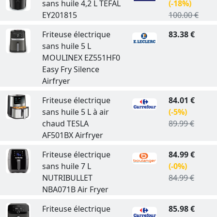
sans huile 4,2 L TEFAL
(-18%)
EY201815
100.00 €
Friteuse électrique
83.38 €
sans huile 5 L
MOULINEX EZ551HF0
Easy Fry Silence
Airfryer
Friteuse électrique
84.01 €
sans huile 5 L à air
(-5%)
chaud TESLA
89.99 €
AF501BX Airfryer
Friteuse électrique
84.99 €
sans huile 7 L
(-0%)
NUTRIBULLET
84.99 €
NBA071B Air Fryer
Friteuse électrique
85.98 €