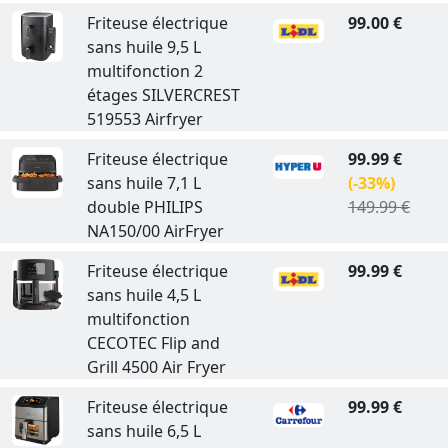
Friteuse électrique
99.00 €
sans huile 9,5 L
multifonction 2
étages SILVERCREST
519553 Airfryer
Friteuse électrique
99.99 €
sans huile 7,1 L
(-33%)
double PHILIPS
149.99 €
NA150/00 AirFryer
Friteuse électrique
99.99 €
sans huile 4,5 L
multifonction
CECOTEC Flip and
Grill 4500 Air Fryer
Friteuse électrique
99.99 €
sans huile 6,5 L