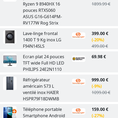
Ryzen 9 8940HX 16
1899.99 €
pouces RTX5060
ASUS G16-G614PM-
RV177W Rog Strix
Lave-linge frontal
399.00 €
1400 T 9 Kg inox LG
(-20%)
F94N14SLS
499.00 €
Ecran plat 24 pouces
69.98 €
TFT wide Full HD LED
PHILIPS 24E2N1110
Réfrigérateur
999.00 €
américain 573 L
(-9%)
ventilé inox HAIER
1099.00 €
HSPR79F18DWMB
Téléphone portable
159.00 €
Smartphone Androïd
(-27%)