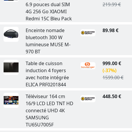
6.9 pouces dual SIM
219.99 €
4G 256 Go XIAOMI
Redmi 15C Bleu Pack
Enceinte nomade
89.98 €
bluetooth 300 W
lumineuse MUSE M-
970 BT
Table de cuisson
999.00 €
induction 4 foyers
(-37%)
avec hotte intégrée
1599.00 €
ELICA PRF0201844
Téléviseur 164 cm
448.50 €
16/9 LCD LED TNT HD
connecté UHD 4K
SAMSUNG
TU65U7005F