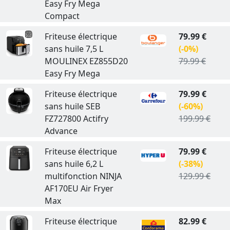
Easy Fry Mega
Compact
Friteuse électrique
79.99 €
sans huile 7,5 L
(-0%)
MOULINEX EZ855D20
79.99 €
Easy Fry Mega
Friteuse électrique
79.99 €
sans huile SEB
(-60%)
FZ727800 Actifry
199.99 €
Advance
Friteuse électrique
79.99 €
sans huile 6,2 L
(-38%)
multifonction NINJA
129.99 €
AF170EU Air Fryer
Max
Friteuse électrique
82.99 €