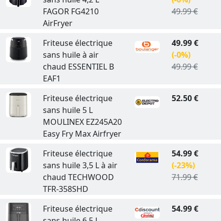
FAGOR FG4210
49.99 €
AirFryer
Friteuse électrique
49.99 €
sans huile à air
(-0%)
chaud ESSENTIEL B
49.99 €
EAF1
Friteuse électrique
52.50 €
sans huile 5 L
MOULINEX EZ245A20
Easy Fry Max Airfryer
Friteuse électrique
54.99 €
sans huile 3,5 L à air
(-23%)
chaud TECHWOOD
71.99 €
TFR-358SHD
Friteuse électrique
54.99 €
sans huile 6,5 L