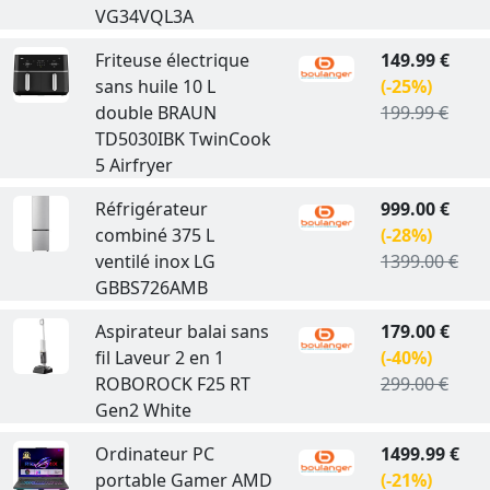
VG34VQL3A
Friteuse électrique
149.99 €
sans huile 10 L
(-25%)
double BRAUN
199.99 €
TD5030IBK TwinCook
5 Airfryer
Réfrigérateur
999.00 €
combiné 375 L
(-28%)
ventilé inox LG
1399.00 €
GBBS726AMB
Aspirateur balai sans
179.00 €
fil Laveur 2 en 1
(-40%)
ROBOROCK F25 RT
299.00 €
Gen2 White
Ordinateur PC
1499.99 €
portable Gamer AMD
(-21%)