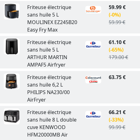
Friteuse électrique
59.99 €
sans huile 5 L
(-0%)
MOULINEX EZ245B20
59.99 €
Easy Fry Max
Friteuse électrique
61.10 €
sans huile 5 L
(-65%)
ARTHUR MARTIN
179.00 €
AMPAF5 Airfryer
Friteuse électrique
63.75 €
sans huile 6,2 L
PHILIPS NA230/00
AirFryer
Friteuse électrique
66.21 €
sans huile 8 L double
(-33%)
cuve KENWOOD
99.99 €
HFM20000MB Air