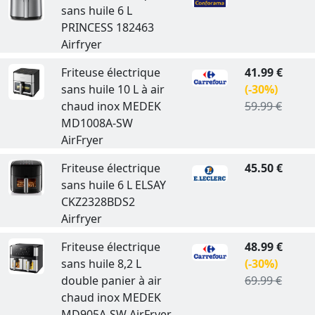
sans huile 6 L
PRINCESS 182463
Airfryer
Friteuse électrique
41.99 €
sans huile 10 L à air
(-30%)
chaud inox MEDEK
59.99 €
MD1008A-SW
AirFryer
Friteuse électrique
45.50 €
sans huile 6 L ELSAY
CKZ2328BDS2
Airfryer
Friteuse électrique
48.99 €
sans huile 8,2 L
(-30%)
double panier à air
69.99 €
chaud inox MEDEK
MD905A-SW AirFryer