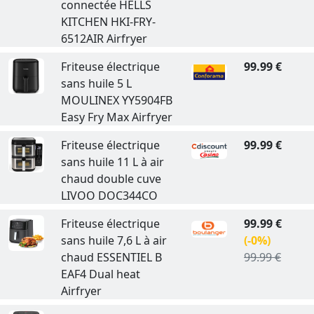
connectée HELLS
KITCHEN HKI-FRY-
6512AIR Airfryer
Friteuse électrique
99.99 €
sans huile 5 L
MOULINEX YY5904FB
Easy Fry Max Airfryer
Friteuse électrique
99.99 €
sans huile 11 L à air
chaud double cuve
LIVOO DOC344CO
Friteuse électrique
99.99 €
sans huile 7,6 L à air
(-0%)
chaud ESSENTIEL B
99.99 €
EAF4 Dual heat
Airfryer