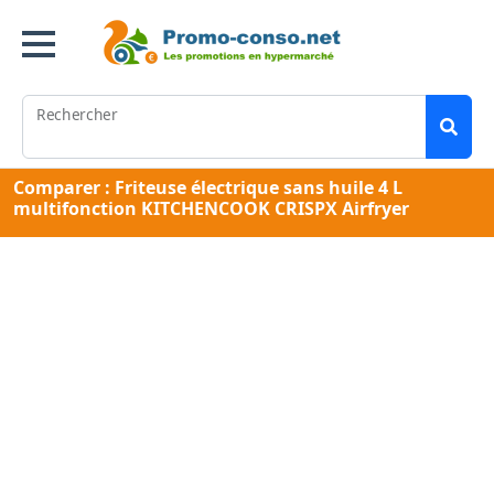
Rechercher
Comparer : Friteuse électrique sans huile 4 L
multifonction KITCHENCOOK CRISPX Airfryer