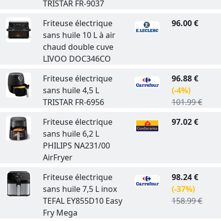
TRISTAR FR-9037
Friteuse électrique
96.00 €
sans huile 10 L à air
chaud double cuve
LIVOO DOC346CO
Friteuse électrique
96.88 €
sans huile 4,5 L
(-4%)
TRISTAR FR-6956
101.99 €
Friteuse électrique
97.02 €
sans huile 6,2 L
PHILIPS NA231/00
AirFryer
Friteuse électrique
98.24 €
sans huile 7,5 L inox
(-37%)
TEFAL EY855D10 Easy
158.99 €
Fry Mega