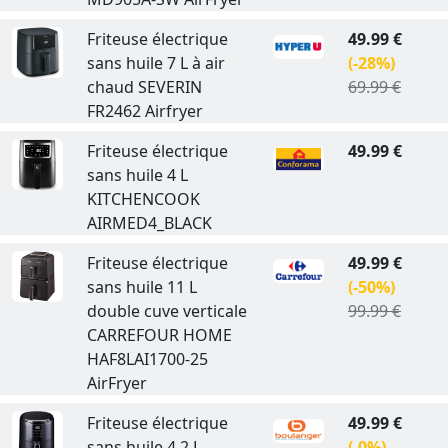
Friteuse électrique
49.99 €
sans huile 7 L à air
(-28%)
chaud SEVERIN
69.99 €
FR2462 Airfryer
Friteuse électrique
49.99 €
sans huile 4 L
KITCHENCOOK
AIRMED4_BLACK
Friteuse électrique
49.99 €
sans huile 11 L
(-50%)
double cuve verticale
99.99 €
CARREFOUR HOME
HAF8LAI1700-25
AirFryer
Friteuse électrique
49.99 €
sans huile 4,2 L
(-0%)