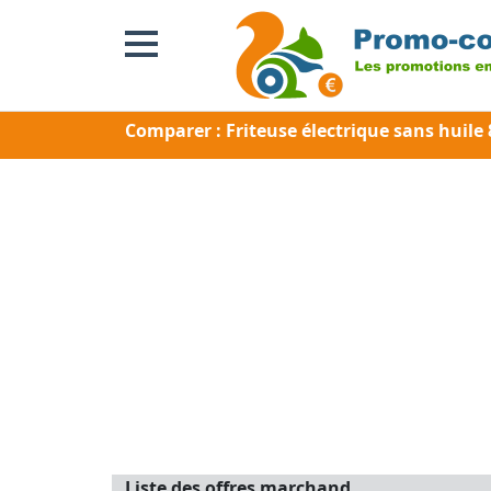
Comparer : Friteuse électrique sans huil
Liste des offres marchand