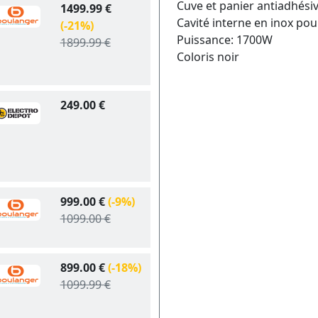
Cuve et panier antiadhési
1499.99 €
Cavité interne en inox p
(-21%)
Puissance: 1700W
1899.99 €
Coloris noir
249.00 €
999.00 €
(-9%)
1099.00 €
899.00 €
(-18%)
1099.99 €