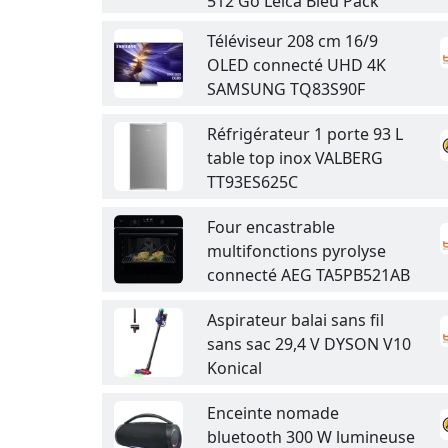
512 Go Leica Bleu Pack
Téléviseur 208 cm 16/9
OLED connecté UHD 4K
SAMSUNG TQ83S90F
Réfrigérateur 1 porte 93 L
table top inox VALBERG
TT93ES625C
Four encastrable
multifonctions pyrolyse
connecté AEG TA5PB521AB
Aspirateur balai sans fil
sans sac 29,4 V DYSON V10
Konical
Enceinte nomade
bluetooth 300 W lumineuse