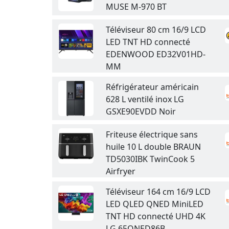
MUSE M-970 BT
Téléviseur 80 cm 16/9 LCD
LED TNT HD connecté
EDENWOOD ED32V01HD-
MM
Réfrigérateur américain
628 L ventilé inox LG
GSXE90EVDD Noir
Friteuse électrique sans
huile 10 L double BRAUN
TD5030IBK TwinCook 5
Airfryer
Téléviseur 164 cm 16/9 LCD
LED QLED QNED MiniLED
TNT HD connecté UHD 4K
LG 65QNED86B