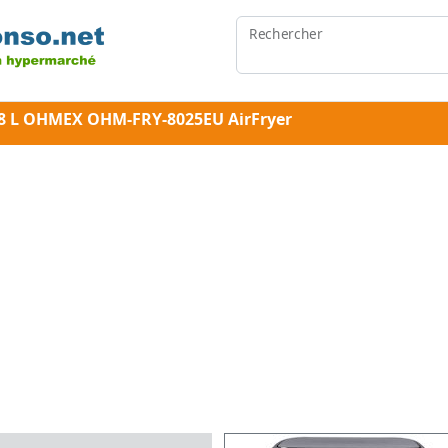
Rechercher
e 8 L OHMEX OHM-FRY-8025EU AirFryer