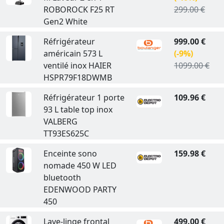
ROBOROCK F25 RT
299.00 €
Gen2 White
Réfrigérateur
999.00 €
américain 573 L
(-9%)
ventilé inox HAIER
1099.00 €
HSPR79F18DWMB
Réfrigérateur 1 porte
109.96 €
93 L table top inox
VALBERG
TT93ES625C
Enceinte sono
159.98 €
nomade 450 W LED
bluetooth
EDENWOOD PARTY
450
Lave-linge frontal
499.00 €