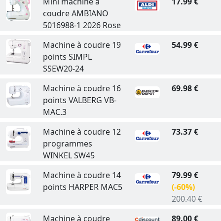
Mini machine à
17.99 €
coudre AMBIANO
5016988-1 2026 Rose
Machine à coudre 19
54.99 €
points SIMPL
SSEW20-24
Machine à coudre 16
69.98 €
points VALBERG VB-
MAC.3
Machine à coudre 12
73.37 €
programmes
WINKEL SW45
Machine à coudre 14
79.99 €
points HARPER MAC5
(-60%)
200.40 €
Machine à coudre
89.00 €