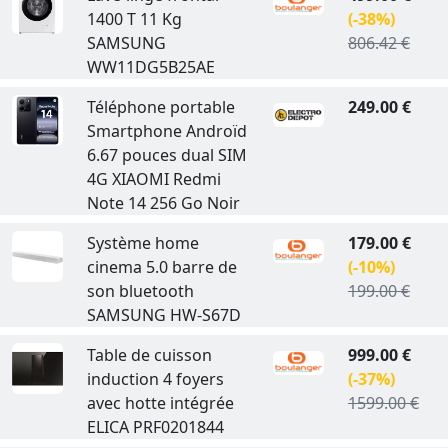
1400 T 11 Kg
(-38%)
SAMSUNG
806.42 €
WW11DG5B25AE
Téléphone portable
249.00 €
Smartphone Androïd
6.67 pouces dual SIM
4G XIAOMI Redmi
Note 14 256 Go Noir
Système home
179.00 €
cinema 5.0 barre de
(-10%)
son bluetooth
199.00 €
SAMSUNG HW-S67D
Table de cuisson
999.00 €
induction 4 foyers
(-37%)
avec hotte intégrée
1599.00 €
ELICA PRF0201844