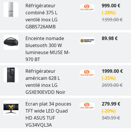
Réfrigérateur
999.00 €
combiné 375 L
(-28%)
ventilé inox LG
1399.00 €
GBBS726AMB
Enceinte nomade
89.98 €
bluetooth 300 W
lumineuse MUSE M-
970 BT
Réfrigérateur
1999.00 €
américain 628 L
(-25%)
ventilé inox LG
2699.00 €
GSXE90EVDD Noir
Ecran plat 34 pouces
279.99 €
TFT wide LED Quad
(-20%)
HD ASUS TUF
349.99 €
VG34VQL3A