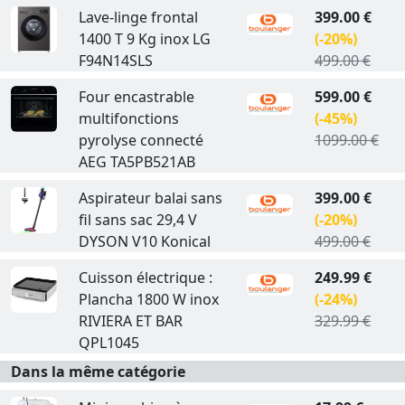
Lave-linge frontal
399.00 €
1400 T 9 Kg inox LG
(-20%)
F94N14SLS
499.00 €
Four encastrable
599.00 €
multifonctions
(-45%)
pyrolyse connecté
1099.00 €
AEG TA5PB521AB
Aspirateur balai sans
399.00 €
fil sans sac 29,4 V
(-20%)
DYSON V10 Konical
499.00 €
Cuisson électrique :
249.99 €
Plancha 1800 W inox
(-24%)
RIVIERA ET BAR
329.99 €
QPL1045
Dans la même catégorie